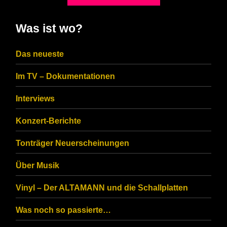
shown
in
Was ist wo?
the
CAPTCHA
Das neueste
to
Im TV – Dokumentationen
ensure
that
Interviews
you
Konzert-Berichte
are
Tonträger Neuerscheinungen
human.
Über Musik
Vinyl – Der ALTAMANN und die Schallplatten
Was noch so passierte…