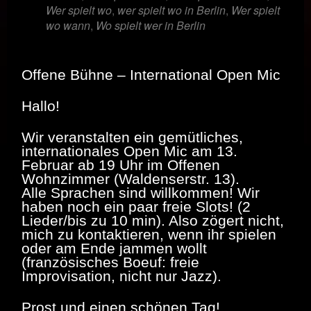
Wer spielt wo
,
wer spielt wo in Berlin
,
Wer spielt
wo wann
,
Wo spielt wer in Berlin
Offene Bühne – International Open Mic
Hallo!
Wir veranstalten ein gemütliches,
internationales Open Mic am 13.
Februar ab 19 Uhr im Offenen
Wohnzimmer (Waldenserstr. 13).
Alle Sprachen sind willkommen! Wir
haben noch ein paar freie Slots! (2
Lieder/bis zu 10 min). Also zögert nicht,
mich zu kontaktieren, wenn ihr spielen
oder am Ende jammen wollt
(französisches Boeuf: freie
Improvisation, nicht nur Jazz).
Prost und einen schönen Tag!