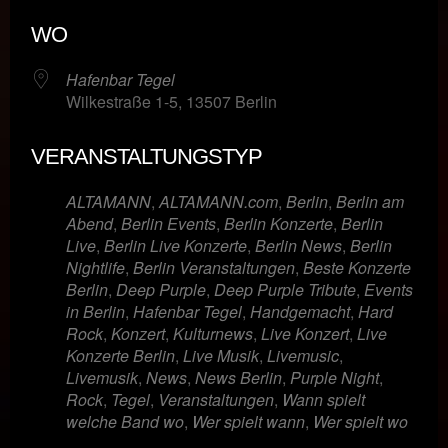
ICS herunterladen
Google Kalende
WO
Hafenbar Tegel
Wilkestraße 1-5, 13507 Berlin
VERANSTALTUNGSTYP
ALTAMANN
,
ALTAMANN.com
,
Berlin
,
Berlin am
Abend
,
Berlin Events
,
Berlin Konzerte
,
Berlin
Live
,
Berlin Live Konzerte
,
Berlin News
,
Berlin
Nightlife
,
Berlin Veranstaltungen
,
Beste Konzerte
Berlin
,
Deep Purple
,
Deep Purple Tribute
,
Events
in Berlin
,
Hafenbar Tegel
,
Handgemacht
,
Hard
Rock
,
Konzert
,
Kulturnews
,
Live Konzert
,
Live
Konzerte Berlin
,
Live Musik
,
Livemusic
,
Livemusik
,
News
,
News Berlin
,
Purple Night
,
Rock
,
Tegel
,
Veranstaltungen
,
Wann spielt
welche Band wo
,
Wer spielt wann
,
Wer spielt wo