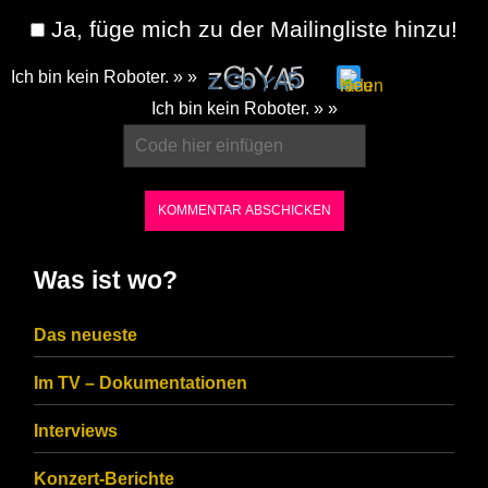
Ja, füge mich zu der Mailingliste hinzu!
Ich bin kein Roboter. » »
Please
Ich bin kein Roboter. » »
enter
the
characters
shown
in
Was ist wo?
the
CAPTCHA
Das neueste
to
Im TV – Dokumentationen
ensure
that
Interviews
you
Konzert-Berichte