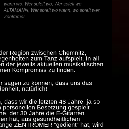
wann wo
,
Wer spielt wo
,
Wer spielt wo
ALTAMANN
,
Wer spielt wo wann
,
wo spielt wer
,
Zentromer
n der Region zwischen Chemnitz,
genheiten zum Tanz aufspielt. In all
n der jeweils aktuellen musikalischen
nen Kompromiss zu finden.
ir sagen zu können, dass uns das
enheit, natürlich!
 dass wir die letzten 48 Jahre, ja so
en personellen Besetzung gespielt
e, der 30 Jahre die E-Gitarren
en hat, aus gesundheitlichen
lange ZENTROMER “gedient” hat, wird