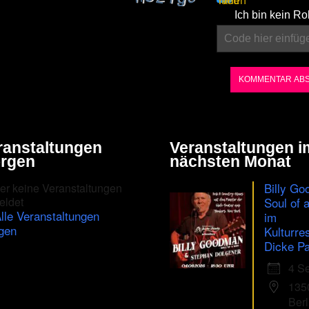
Please
Ich bin kein Ro
enter
the
characters
shown
in
the
ranstaltungen
Veranstaltungen i
CAPTCHA
rgen
nächsten Monat
to
Billy Go
er keine Veranstaltungen
ensure
eldet
Soul of 
lle Veranstaltungen
im
that
gen
Kulturre
you
Dicke Pa
are
4 S
human.
135
Berl