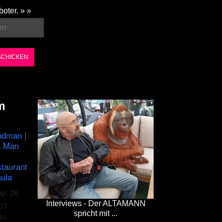
boter. » »
m
odman |
a Man
staurant
ula
ep. 26
Interviews - Der ALTAMANN
07
spricht mit ...
in