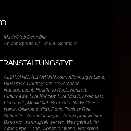
O
MusicClub Schmölln
An der Sprotte 5/1, 04626 Schmölln
ERANSTALTUNGSTYP
er
iCalendar
Offi
ALTAMANN
,
ALTAMANN.com
,
Altenburger Land
,
Bluesrock
,
Countryrock
,
Coversongs
,
Handgemacht
,
Heartland Rock
,
Konzert
,
Kulturnews
,
Live Konzert
,
Live Musik
,
Livemusic
,
Livemusik
,
MusikClub Schmölln
,
NDW-Cover
,
News
,
Osterland
,
Pop
,
Rock
,
Rock 'n' Roll
,
Schmölln
,
Veranstaltungen
,
Wann spielt welche
Band wo
,
wann spielt wer wo
,
Was geht ab im
Altenburger Land
,
Wer spielt wann
,
Wer spielt