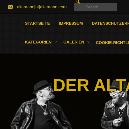
SEARCH
Skip
FOR:
Search
altamann[at]altamann.com
to
for:
content
STARTSEITE
IMPRESSUM
DATENSCHUTZER
KATEGORIEN
GALERIEN
COOKIE-RICHTLI
DER ALT