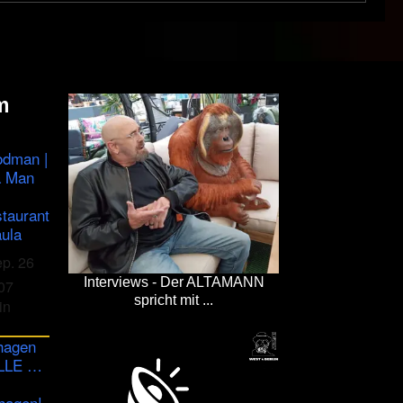
m
odman |
a Man
staurant
ula
ep. 26
Interviews - Der ALTAMANN
07
spricht mit ...
in
hagen
ULLE …
hagen!