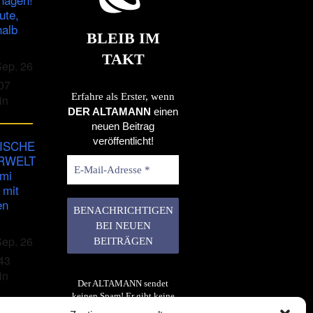
ute,
halb
BLEIB IM
TAKT
Sep. 26
07
Erfahre als Erster, wenn
in
DER ALTAMANN
einen
neuen Beitrag
veröffentlicht!
ISCHE
RWELT
imi
 mit
en
Sep. 26
43
in
Der ALTAMANN sendet
keinen Spam! Er gibt keine
Daten an dritte weiter. Erfahre