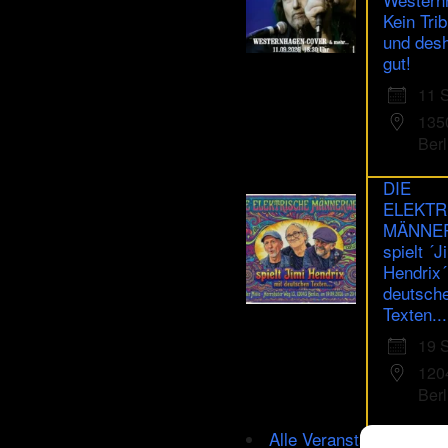
Kein Trib
und des
gut!
11 
135
Berl
DIE
ELEKTR
MÄNNE
spielt ´J
Hendrix´
deutsch
Texten...
19 
120
Berl
Alle Veranstaltungen im