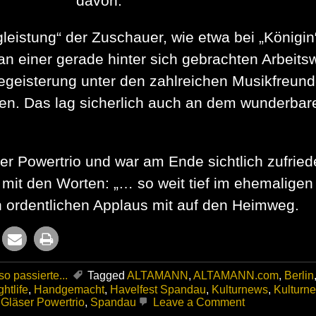
davon.
leistung“ der Zuschauer, wie etwa bei „Königi
 an einer gerade hinter sich gebrachten Arbeit
geisterung unter den zahlreichen Musikfreund
Das lag sicherlich auch an dem wunderbaren
r Powertrio und war am Ende sichtlich zufriede
it den Worten: „… so weit tief im ehemaligen 
n ordentlichen Applaus mit auf den Heimweg.
o passierte...
Tagged
ALTAMANN
,
ALTAMANN.com
,
Berlin
ghtlife
,
Handgemacht
,
Havelfest Spandau
,
Kulturnews
,
Kulturne
on
 Gläser Powertrio
,
Spandau
Leave a Comment
Tief