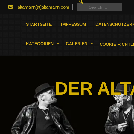
SEARCH
Skip
FOR:
Search
altamann[at]altamann.com
to
for:
content
STARTSEITE
IMPRESSUM
DATENSCHUTZER
KATEGORIEN
GALERIEN
COOKIE-RICHTLI
DER ALT