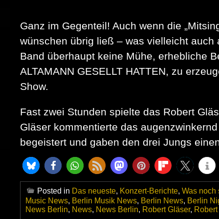
Ganz im Gegenteil! Auch wenn die „Mitsing
wünschen übrig ließ – was vielleicht auch
Band überhaupt keine Mühe, erhebliche Be
ALTAMANN GESELLT HATTEN, zu erzeugen. 
Show.
Fast zwei Stunden spielte das Robert Gläse
Gläser kommentierte das augenzwinkernd m
begeistert und gaben den drei Jungs eine
Posted in
Das neueste
,
Konzert-Berichte
,
Was noch s
Music News
,
Berlin Musik News
,
Berlin News
,
Berlin Ni
News Berlin
,
News
,
News Berlin
,
Robert Gläser
,
Robert