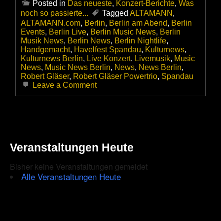
Posted in
Das neueste
,
Konzert-Berichte
,
Was
noch so passierte...
Tagged
ALTAMANN
,
ALTAMANN.com
,
Berlin
,
Berlin am Abend
,
Berlin
Events
,
Berlin Live
,
Berlin Music News
,
Berlin
Musik News
,
Berlin News
,
Berlin Nightlife
,
Handgemacht
,
Havelfest Spandau
,
Kulturnews
,
Kulturnews Berlin
,
Live Konzert
,
Livemusik
,
Music
News
,
Music News Berlin
,
News
,
News Berlin
,
Robert Gläser
,
Robert Gläser Powertrio
,
Spandau
on
Leave a Comment
Tief
im
Westen
ist
es
manchmal
Veranstaltungen Heute
ganz
anders
–
Bisher keine Veranstaltungen gemeldet
Das
Alle Veranstaltungen Heute
Robert
Gläser
Powertrio
rockt
das