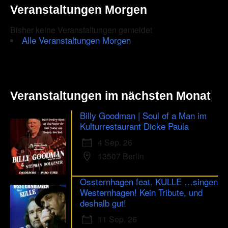
Spandauer
Veranstaltungen Morgen
Havelfest
2026
Bisher keine Veranstaltungen gemeldet
Alle Veranstaltungen Morgen
Veranstaltungen im nächsten Monat
Billy Goodman | Soul of a Man im
Kulturrestaurant Dicke Paula
4 Sep. 26
13507 Berlin
Ossternhagen feat. KULLE …singen
Westernhagen! Kein Tribute, und
deshalb gut!
11 Sep. 26