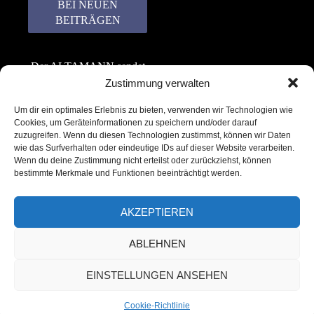
Der ALTAMANN sendet
keinen Spam! Er gibt
Zustimmung verwalten
keine Daten an dritte
Um dir ein optimales Erlebnis zu bieten, verwenden wir Technologien wie
weiter. Erfahre mehr in
Cookies, um Geräteinformationen zu speichern und/oder darauf
unserer
zuzugreifen. Wenn du diesen Technologien zustimmst, können wir Daten
Datenschutzerklärung
.
wie das Surfverhalten oder eindeutige IDs auf dieser Website verarbeiten.
Wenn du deine Zustimmung nicht erteilst oder zurückziehst, können
bestimmte Merkmale und Funktionen beeinträchtigt werden.
AKZEPTIEREN
ABLEHNEN
Copyright © 2022 – 2025 | ALTAMANN.com
EINSTELLUNGEN ANSEHEN
– All Rights Reserved
Cookie-Richtlinie