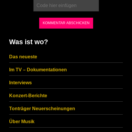
enter
the
characters
shown
in
Was ist wo?
the
CAPTCHA
Das neueste
to
Im TV – Dokumentationen
ensure
that
Interviews
you
Konzert-Berichte
are
Tonträger Neuerscheinungen
human.
Über Musik