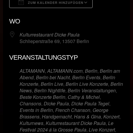
ZUM KALENDER HINZUFÜGEN
ICS herunterladen
Google Kalende
WO
Kulturrestaurant Dicke Paula
Schlieperstraße 69, 13507 Berlin
VERANSTALTUNGSTYP
ALTAMANN
,
ALTAMANN.com
,
Berlin
,
Berlin am
Abend
,
Berlin bei Nacht
,
Berlin Events
,
Berlin
Konzerte
,
Berlin Live
,
Berlin Live Konzerte
,
Berlin
News
,
Berlin Nightlife
,
Berlin Veranstaltungen
,
Beste Konzerte Berlin
,
Cathy & Michel
,
Chansons
,
Dicke Paula
,
Dicke Paula Tegel
,
Events in Berlin
,
French Chanson
,
George
Brassens
,
Handgemacht
,
Hans & Gina
,
Konzert
,
Kulturnews
,
Kulturrestaurant Dicke Paula
,
Le
Festival 2024 á la Grosse Paula
,
Live Konzert
,