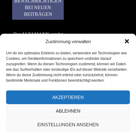
Der ALTAMANN sendet
keinen Spam! Er gibt
Zustimmung verwalten
keine Daten an dritte
Um dir ein optimales Erlebnis zu bieten, verwenden wir Technologien wie
weiter. Erfahre mehr in
Cookies, um Geräteinformationen zu speichern und/oder darauf
unserer
zuzugreifen. Wenn du diesen Technologien zustimmst, können wir Daten
Datenschutzerklärung
.
wie das Surfverhalten oder eindeutige IDs auf dieser Website verarbeiten.
Wenn du deine Zustimmung nicht erteilst oder zurückziehst, können
bestimmte Merkmale und Funktionen beeinträchtigt werden.
AKZEPTIEREN
ABLEHNEN
Copyright © 2022 – 2025 | ALTAMANN.com
EINSTELLUNGEN ANSEHEN
– All Rights Reserved