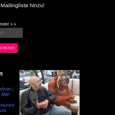
Mailingliste hinzu!
boter. » »
m
odman |
a Man
staurant
ula