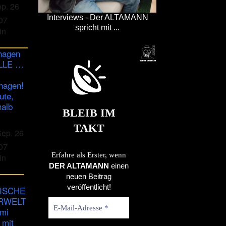
ep. 26
Interviews - Der ALTAMANN
07
spricht mit ...
in
hagen
ULLE …
hagen!
ute,
halb
BLEIB IM
TAKT
Sep. 26
07
Erfahre als Erster, wenn
in
DER ALTAMANN
einen
neuen Beitrag
veröffentlicht!
ISCHE
RWELT
imi
 mit