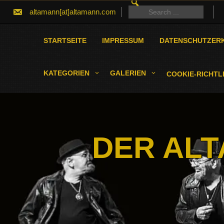
SEARCH
Skip
FOR:
Search
altamann[at]altamann.com
to
for:
content
STARTSEITE
IMPRESSUM
DATENSCHUTZER
KATEGORIEN
GALERIEN
COOKIE-RICHTLI
DER ALT