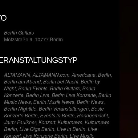
O
Berlin Guitars
Motzstraße 9, 10777 Berlin
ERANSTALTUNGSTYP
er
iCalendar
Offi
ALTAMANN
,
ALTAMANN.com
,
Americana
,
Berlin
,
Berlin am Abend
,
Berlin bei Nacht
,
Berlin by
Night
,
Berlin Events
,
Berlin Guitars
,
Berlin
Konzerte
,
Berlin Live
,
Berlin Live Konzerte
,
Berlin
Music News
,
Berlin Musik News
,
Berlin News
,
Berlin Nightlife
,
Berlin Veranstaltungen
,
Beste
Konzerte Berlin
,
Events in Berlin
,
Handgemacht
,
Jaimi Faulkner
,
Konzert
,
Kulturnews
,
Kulturnews
Berlin
,
Live Gigs Berlin
,
Live in Berlin
,
Live
Konzert
,
Live Konzerte Berlin
,
Live Musik
,