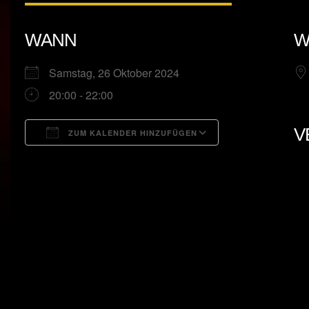
WANN
W
Samstag, 26 Oktober 2024
20:00 - 22:00
V
ZUM KALENDER HINZUFÜGEN
ICS herunterladen
Google Kalend