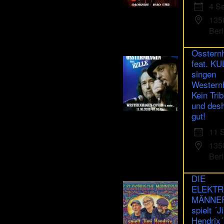
are
4 S
human.
135
Berl
Osstern
feat. K
singen
Western
Kein Trib
und des
gut!
11 
135
Berl
DIE
ELEKTR
MÄNNE
spielt ´J
Hendrix´