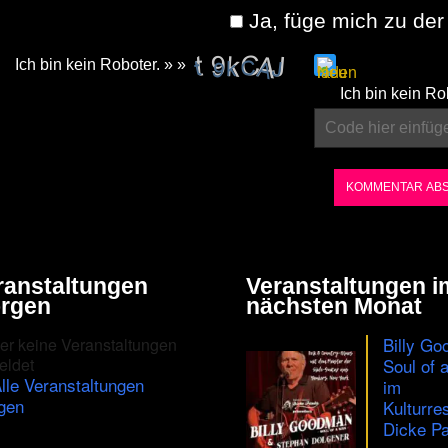
Ja, füge mich zu der 
Ich bin kein Roboter. » »
Please
Ich bin kein Ro
enter
the
characters
shown
in
the
ranstaltungen
Veranstaltungen i
CAPTCHA
rgen
nächsten Monat
to
Billy Go
er keine Veranstaltungen
ensure
eldet
Soul of 
lle Veranstaltungen
im
that
gen
Kulturre
you
Dicke Pa