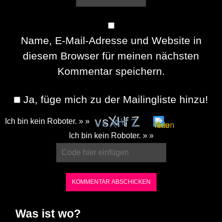
Name, E-Mail-Adresse und Website in
diesem Browser für meinen nächsten
Kommentar speichern.
Ja, füge mich zu der Mailingliste hinzu!
Ich bin kein Roboter. » »
Please
Ich bin kein Roboter. » »
enter
the
characters
shown
in
Was ist wo?
the