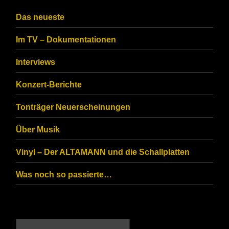
CAPTCHA
Das neueste
to
Im TV – Dokumentationen
ensure
that
Interviews
you
Konzert-Berichte
are
Tonträger Neuerscheinungen
human.
Über Musik
Vinyl – Der ALTAMANN und die Schallplatten
Was noch so passierte…