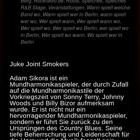
Berg
,
Rockradio.de
,
Roots
,
Speiches
,
Speiches
R&B Stage
,
Veranstaltungen
,
Wann spielt welche
Band wo
,
Wann spielt wer in Berlin
,
wann spielt
wer wo
,
Wer spielt wann
,
Wer spielt wann wo
,
Wer spielt wo
,
Wer spielt wo Berlin
,
wer spielt wo
in Berlin
,
Wer spielt wo wann
,
Wo spielt wer in
Berlin
Juke Joint Smokers
Adam Sikora ist ein
Mundharmonikaspieler, der durch Zufall
auf die Mundharmonikastile der
Vorkriegszeit von Sonny Terry, Johnny
Woods und Billy Bizor aufmerksam
wurde. Er ist nicht nur ein
hervorragender Mundharmonikaspieler,
sondern er führt Sie zurück zu den
Ursprüngen des Country Blues. Seine
tiefe Beherrschung und Leidenschaft für