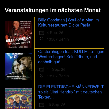
Veranstaltungen im nächsten Monat
Billy Goodman | Soul of a Man im
Kulturrestaurant Dicke Paula
4 Sep. 26
13507 Berlin
Ossternhagen feat. KULLE …singen
Westernhagen! Kein Tribute, und
deshalb gut!
11 Sep. 26
13507 Berlin
DIE ELEKTRISCHE MÄNNERWELT
spielt ´Jimi Hendrix´ mit deutschen
Texten...
19 Sep. 26