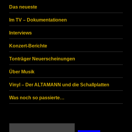
CAPTCHA
Das neueste
to
Im TV – Dokumentationen
ensure
that
Interviews
you
Konzert-Berichte
are
Tonträger Neuerscheinungen
human.
Über Musik
Vinyl – Der ALTAMANN und die Schallplatten
Was noch so passierte…