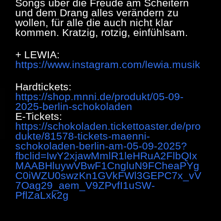
Songs über die Freude am Scheitern
und dem Drang alles verändern zu
wollen, für alle die auch nicht klar
kommen. Kratzig, rotzig, einfühlsam.
+ LEWIA:
https://www.instagram.com/lewia.musik
Hardtickets:
https://shop.mnni.de/produkt/05-09-
2025-berlin-schokoladen
E-Tickets:
https://schokoladen.tickettoaster.de/pro
dukte/81578-tickets-maenni-
schokoladen-berlin-am-05-09-2025?
fbclid=IwY2xjawMmlR1leHRuA2FlbQIx
MAABHluywVBwF1CngluN9FCheaPYg
C0iWZU0swzKn1GVkFWl3GEPC7x_vV
7Oag29_aem_V9ZPvfI1uSW-
PflZaLxk2g