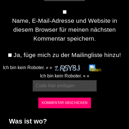
Name, E-Mail-Adresse und Website in
diesem Browser für meinen nächsten
Kommentar speichern.
Ja, füge mich zu der Mailingliste hinzu!
Ich bin kein Roboter. » »
Please
Ich bin kein Roboter. » »
enter
the
characters
shown
in
Was ist wo?
the