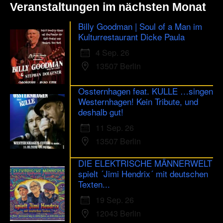
Veranstaltungen im nächsten Monat
Billy Goodman | Soul of a Man im
Kulturrestaurant Dicke Paula
4 Sep. 26
13507 Berlin
Ossternhagen feat. KULLE …singen
Westernhagen! Kein Tribute, und
deshalb gut!
11 Sep. 26
13507 Berlin
DIE ELEKTRISCHE MÄNNERWELT
spielt ´Jimi Hendrix´ mit deutschen
Texten...
19 Sep. 26
12043 Berlin