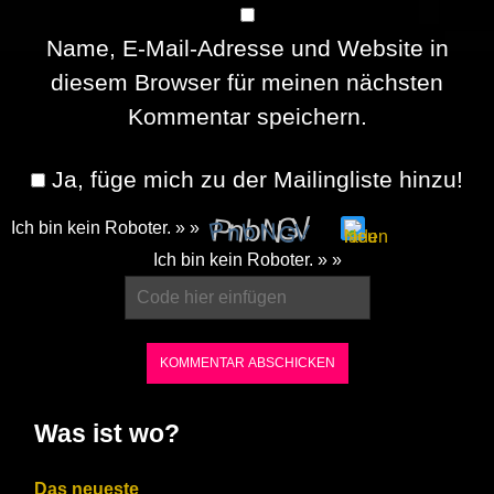
Name, E-Mail-Adresse und Website in
diesem Browser für meinen nächsten
Kommentar speichern.
Ja, füge mich zu der Mailingliste hinzu!
Ich bin kein Roboter. » »
Please
Ich bin kein Roboter. » »
enter
the
characters
shown
in
Was ist wo?
the
CAPTCHA
Das neueste