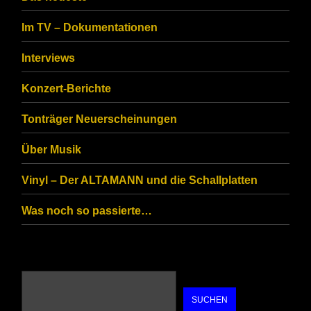
to
Im TV – Dokumentationen
ensure
that
Interviews
you
Konzert-Berichte
are
Tonträger Neuerscheinungen
human.
Über Musik
Vinyl – Der ALTAMANN und die Schallplatten
Was noch so passierte…
SUCHEN