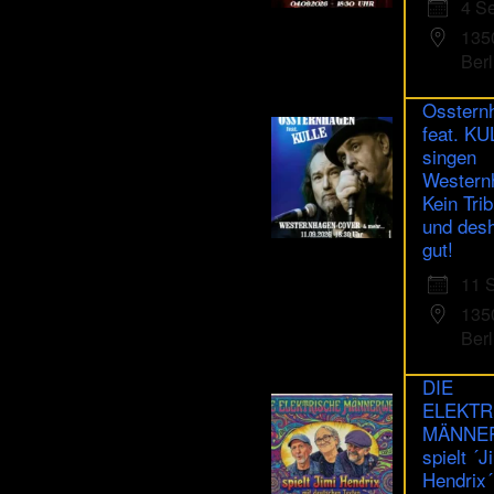
4 S
human.
135
Berl
Osstern
feat. K
singen
Western
Kein Trib
und des
gut!
11 
135
Berl
DIE
ELEKTR
MÄNNE
spielt ´J
Hendrix´