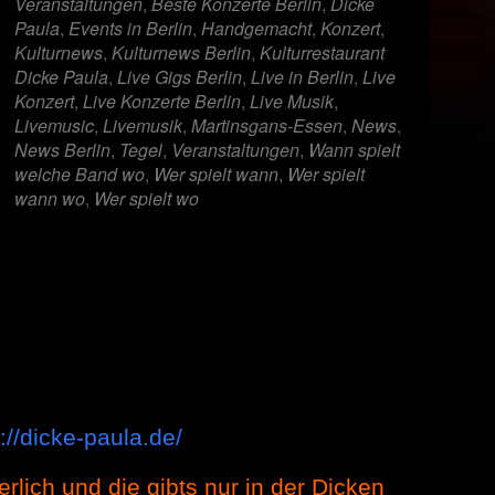
Veranstaltungen
,
Beste Konzerte Berlin
,
Dicke
Paula
,
Events in Berlin
,
Handgemacht
,
Konzert
,
Kulturnews
,
Kulturnews Berlin
,
Kulturrestaurant
Dicke Paula
,
Live Gigs Berlin
,
Live in Berlin
,
Live
Konzert
,
Live Konzerte Berlin
,
Live Musik
,
Livemusic
,
Livemusik
,
Martinsgans-Essen
,
News
,
News Berlin
,
Tegel
,
Veranstaltungen
,
Wann spielt
welche Band wo
,
Wer spielt wann
,
Wer spielt
wann wo
,
Wer spielt wo
://dicke-paula.de/
erlich und die gibts nur in der Dicken