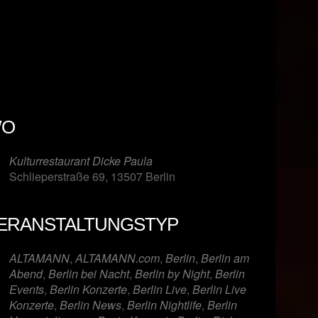
O
Kulturrestaurant Dicke Paula
Schlieperstraße 69, 13507 Berlin
ERANSTALTUNGSTYP
er
iCalendar
Offi
ALTAMANN
,
ALTAMANN.com
,
Berlin
,
Berlin am
Abend
,
Berlin bei Nacht
,
Berlin by Night
,
Berlin
Events
,
Berlin Konzerte
,
Berlin Live
,
Berlin Live
Konzerte
,
Berlin News
,
Berlin Nightlife
,
Berlin