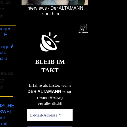
ep. 26
Interviews - Der ALTAMANN
07
spricht mit ...
in
hagen
ULLE …
hagen!
ute,
halb
BLEIB IM
TAKT
Sep. 26
07
Erfahre als Erster, wenn
in
DER ALTAMANN
einen
neuen Beitrag
veröffentlicht!
ISCHE
RWELT
imi
 mit