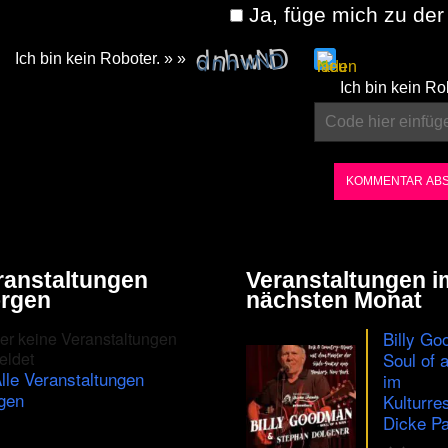
Ja, füge mich zu der 
Ich bin kein Roboter. » »
Please
Ich bin kein Ro
enter
the
characters
shown
in
the
ranstaltungen
Veranstaltungen i
CAPTCHA
rgen
nächsten Monat
to
Billy Go
er keine Veranstaltungen
ensure
eldet
Soul of 
lle Veranstaltungen
im
that
gen
Kulturre
you
Dicke Pa
are