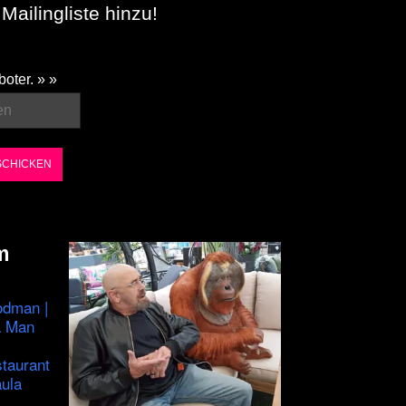
Mailingliste hinzu!
boter. » »
m
odman |
a Man
staurant
ula