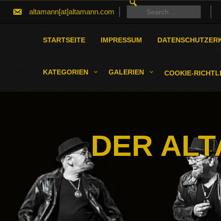
SEARCH
Skip
FOR:
Search
altamann[at]altamann.com
to
for:
content
STARTSEITE
IMPRESSUM
DATENSCHUTZER
KATEGORIEN
GALERIEN
COOKIE-RICHTLI
DER ALT