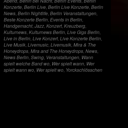
Abend
,
Berlin bei Nacht
,
Berlin Events
,
Berlin
Konzerte
,
Berlin Live
,
Berlin Live Konzerte
,
Berlin
News
,
Berlin Nightlife
,
Berlin Veranstaltungen
,
Beste Konzerte Berlin
,
Events in Berlin
,
Handgemacht
,
Jazz
,
Konzert
,
Kreuzberg
,
Kulturnews
,
Kulturnews Berlin
,
Live Gigs Berlin
,
Live in Berlin
,
Live Konzert
,
Live Konzerte Berlin
,
Live Musik
,
Livemusic
,
Livemusik
,
Mira & The
Honeydrops
,
Mira and The Honeydrops
,
News
,
News Berlin
,
Swing
,
Veranstaltungen
,
Wann
spielt welche Band wo
,
Wer spielt wann
,
Wer
spielt wann wo
,
Wer spielt wo
,
Yorckschlösschen