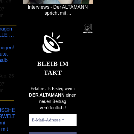
ep. 26
Interviews - Der ALTAMANN
07
spricht mit ...
in
hagen
ULLE …
hagen!
ute,
halb
BLEIB IM
TAKT
Sep. 26
07
Erfahre als Erster, wenn
in
DER ALTAMANN
einen
neuen Beitrag
veröffentlicht!
ISCHE
RWELT
imi
 mit