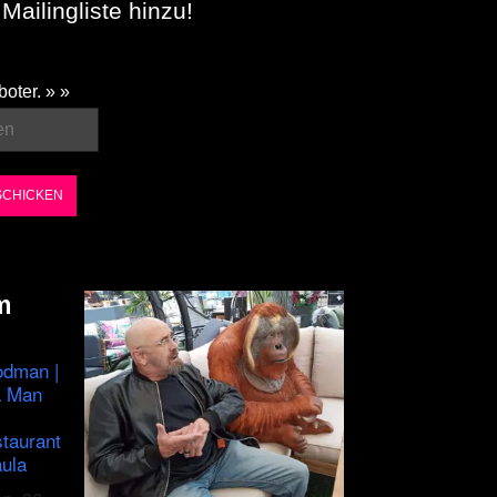
Mailingliste hinzu!
boter. » »
m
odman |
a Man
staurant
ula