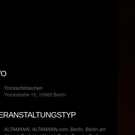
O
Yorckschlösschen
Yorckstraße 15, 10965 Berlin
ERANSTALTUNGSTYP
er
iCalendar
Offi
ALTAMANN
,
ALTAMANN.com
,
Berlin
,
Berlin am