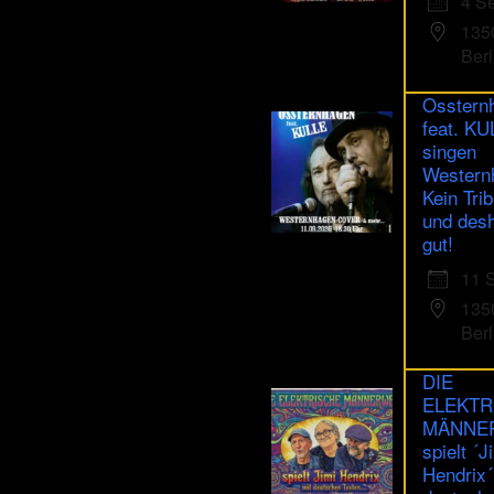
4 S
human.
135
Berl
Osstern
feat. K
singen
Western
Kein Trib
und des
gut!
11 
135
Berl
DIE
ELEKTR
MÄNNE
spielt ´J
Hendrix´