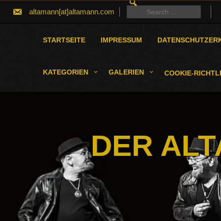
SEARCH
Skip
FOR:
Search
altamann[at]altamann.com
to
for:
content
STARTSEITE
IMPRESSUM
DATENSCHUTZER
KATEGORIEN
GALERIEN
COOKIE-RICHTLI
DER ALT