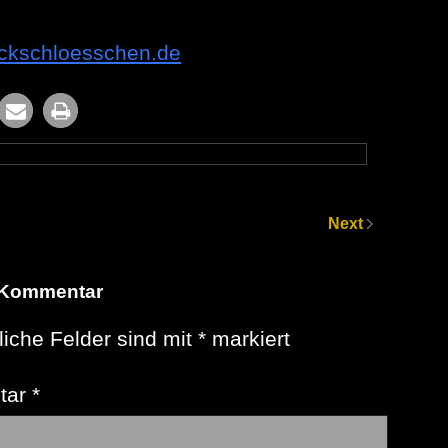
rckschloesschen.de
Next
 Kommentar
liche Felder sind mit
*
markiert
tar
*