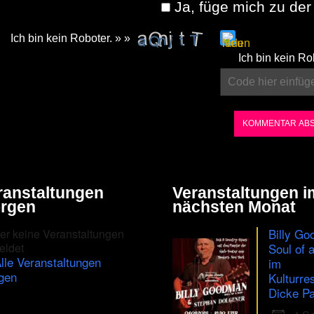
Ja, füge mich zu der 
Ich bin kein Roboter. » »
Please
Ich bin kein Ro
enter
the
characters
shown
in
the
ranstaltungen
Veranstaltungen i
CAPTCHA
rgen
nächsten Monat
to
Billy Go
er keine Veranstaltungen
ensure
eldet
Soul of 
lle Veranstaltungen
im
that
gen
Kulturre
you
Dicke Pa
are