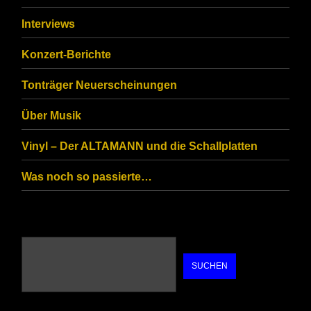
ensure
that
Interviews
you
Konzert-Berichte
are
Tonträger Neuerscheinungen
human.
Über Musik
Vinyl – Der ALTAMANN und die Schallplatten
Was noch so passierte…
SUCHEN