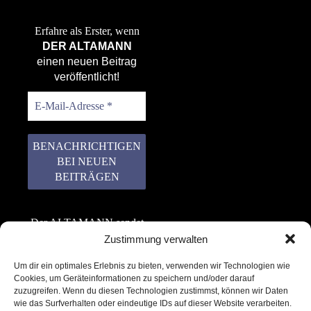
Erfahre als Erster, wenn
DER ALTAMANN
einen neuen Beitrag
veröffentlicht!
Der ALTAMANN sendet
keinen Spam! Er gibt
Zustimmung verwalten
keine Daten an dritte
Um dir ein optimales Erlebnis zu bieten, verwenden wir Technologien wie
weiter. Erfahre mehr in
Cookies, um Geräteinformationen zu speichern und/oder darauf
unserer
zuzugreifen. Wenn du diesen Technologien zustimmst, können wir Daten
Datenschutzerklärung
.
wie das Surfverhalten oder eindeutige IDs auf dieser Website verarbeiten.