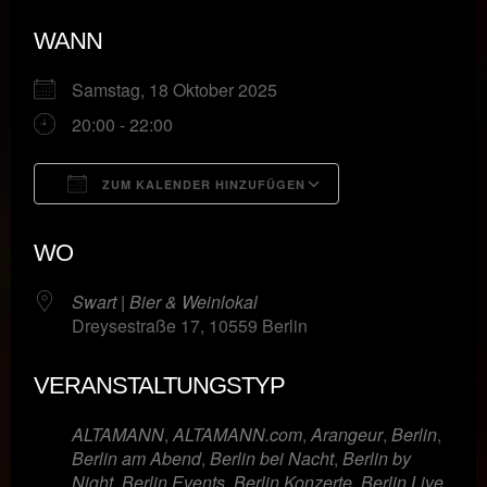
WANN
Samstag, 18 Oktober 2025
20:00 - 22:00
ZUM KALENDER HINZUFÜGEN
ICS herunterladen
Google Kalende
WO
Swart | Bier & Weinlokal
Dreysestraße 17, 10559 Berlin
VERANSTALTUNGSTYP
ALTAMANN
,
ALTAMANN.com
,
Arangeur
,
Berlin
,
Berlin am Abend
,
Berlin bei Nacht
,
Berlin by
Night
,
Berlin Events
,
Berlin Konzerte
,
Berlin Live
,