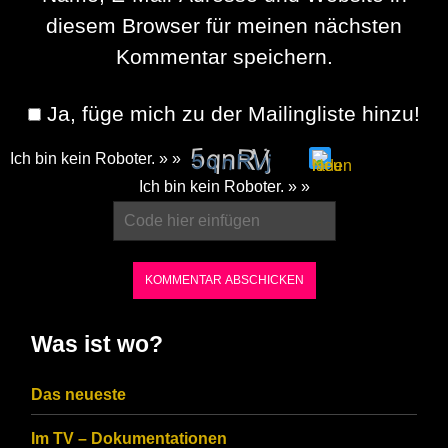
diesem Browser für meinen nächsten
Kommentar speichern.
Ja, füge mich zu der Mailingliste hinzu!
Ich bin kein Roboter. » »
Please
Ich bin kein Roboter. » »
enter
the
characters
shown
in
Was ist wo?
the
CAPTCHA
Das neueste
to
Im TV – Dokumentationen