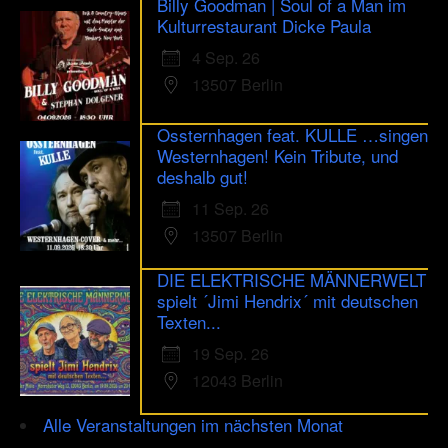
Billy Goodman | Soul of a Man im
Kulturrestaurant Dicke Paula
4 Sep. 26
13507 Berlin
Ossternhagen feat. KULLE …singen
Westernhagen! Kein Tribute, und
deshalb gut!
11 Sep. 26
13507 Berlin
DIE ELEKTRISCHE MÄNNERWELT
spielt ´Jimi Hendrix´ mit deutschen
Texten...
19 Sep. 26
12043 Berlin
Alle Veranstaltungen im nächsten Monat