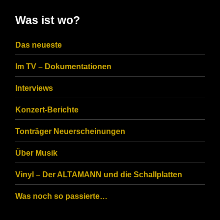
in
Was ist wo?
the
CAPTCHA
Das neueste
to
Im TV – Dokumentationen
ensure
that
Interviews
you
Konzert-Berichte
are
Tonträger Neuerscheinungen
human.
Über Musik
Vinyl – Der ALTAMANN und die Schallplatten
Was noch so passierte…