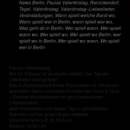
News Berlin
,
Paulas Valentinstag
,
Reinickendorf
,
Tegel
,
Valentinstag
,
Valentinstag–Liebeslieder
,
Veranstaltungen
,
Wann spielt welche Band wo
,
Wann spielt wer in Berlin
,
wann spielt wer wo
,
Was geht ab in Berlin
,
Wer spielt wann
,
Wer spielt
wann wo
,
Wer spielt wo
,
Wer spielt wo Berlin
,
wer
spielt wo in Berlin
,
Wer spielt wo wann
,
Wo spielt
wer in Berlin
Paulas Valentinstag
Am 14. Februar ist es wieder soweit. Der Tag der
Liebenden wird gefeiert.
Das Kulturrestaurant Dicke Paula feiert mit. Mit einem
speziellen Menü und einem Konzert des Hans & Gina
– Berliner Musikkabarett mit ganz besonderen
Liebesliedern!
Jetzt reservieren und diesen Tag in gemütlichem
Rahmen und bei gutem Essen erleben.
Valentinsmenü p.P. 55,00 Euro
Beginn: 18:30 Uhr