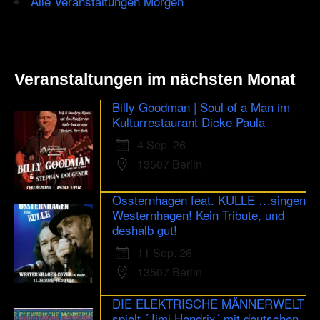
Alle Veranstaltungen Morgen
Veranstaltungen im nächsten Monat
Billy Goodman | Soul of a Man im
Kulturrestaurant Dicke Paula
4 Sep. 26
13507 Berlin
Ossternhagen feat. KULLE …singen
Westernhagen! Kein Tribute, und
deshalb gut!
11 Sep. 26
13507 Berlin
DIE ELEKTRISCHE MÄNNERWELT
spielt ´Jimi Hendrix´ mit deutschen