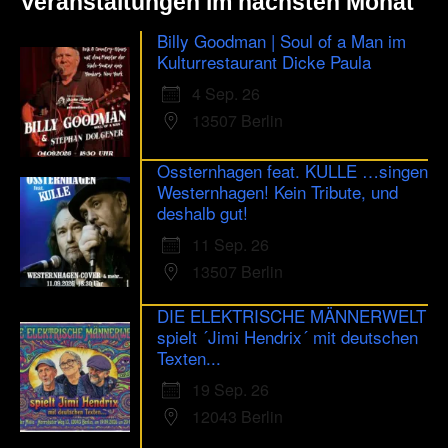
Veranstaltungen im nächsten Monat
Billy Goodman | Soul of a Man im
Kulturrestaurant Dicke Paula
4 Sep. 26
13507 Berlin
Ossternhagen feat. KULLE …singen
Westernhagen! Kein Tribute, und
deshalb gut!
11 Sep. 26
13507 Berlin
DIE ELEKTRISCHE MÄNNERWELT
spielt ´Jimi Hendrix´ mit deutschen
Texten...
19 Sep. 26
12043 Berlin