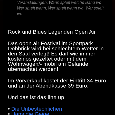
Veranstaltungen
,
Wann spielt welche Band wo
,
Wer spielt wann
,
Wer spielt wann wo
,
Wer spielt
wo
Rock und Blues Legenden Open Air
Das open air Festival im Sportpark
Döbbrick wird bei schlechtem Wetter in
den Saal verlegt! Es darf wie immer
kostenlos gezeltet oder mit dem
Wohnwagen/- mobil am Gelände
übernachtet werden!
Im Vorverkauf kostet der Eintritt 34 Euro
und an der Abendkasse 39 Euro.
Und das ist das line up:
•
Die Unbestechlichen
•
Hans die Geige