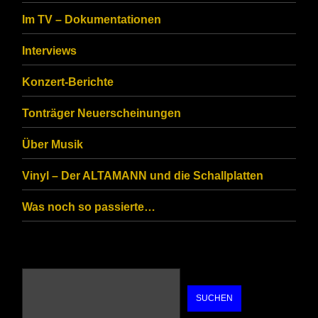
to
Im TV – Dokumentationen
ensure
that
Interviews
you
Konzert-Berichte
are
Tonträger Neuerscheinungen
human.
Über Musik
Vinyl – Der ALTAMANN und die Schallplatten
Was noch so passierte…
SUCHEN