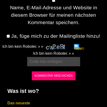
Name, E-Mail-Adresse und Website in
diesem Browser für meinen nächsten
Kommentar speichern.
Ja, füge mich zu der Mailingliste hinzu!
Ich bin kein Roboter. » »
Please
Ich bin kein Roboter. » »
enter
the
characters
shown
in
Was ist wo?
the
CAPTCHA
Das neueste