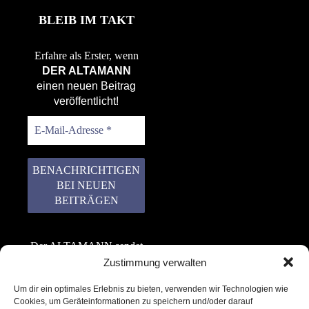
BLEIB IM TAKT
Erfahre als Erster, wenn
DER ALTAMANN
einen neuen Beitrag
veröffentlicht!
Der ALTAMANN sendet
keinen Spam! Er gibt
Zustimmung verwalten
keine Daten an dritte
Um dir ein optimales Erlebnis zu bieten, verwenden wir Technologien wie
weiter. Erfahre mehr in
Cookies, um Geräteinformationen zu speichern und/oder darauf
unserer