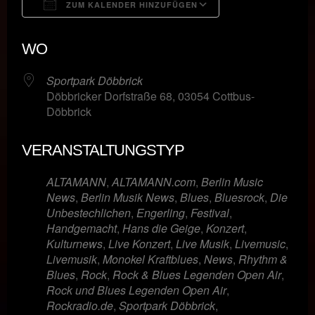
ZUM KALENDER HINZUFÜGEN
ICS herunterladen
Google Kalende
WO
Sportpark Döbbrick
Döbbricker Dorfstraße 68, 03054 Cottbus-
Döbbrick
VERANSTALTUNGSTYP
ALTAMANN
,
ALTAMANN.com
,
Berlin Music
News
,
Berlin Musik News
,
Blues
,
Bluesrock
,
Die
Unbestechlichen
,
Engerling
,
Festival
,
Handgemacht
,
Hans die Geige
,
Konzert
,
Kulturnews
,
Live Konzert
,
Live Musik
,
Livemusic
,
Livemusik
,
Monokel Kraftblues
,
News
,
Rhythm &
Blues
,
Rock
,
Rock & Blues Legenden Open Air
,
Rock und Blues Legenden Open Air
,
Rockradio.de
,
Sportpark Döbbrick
,