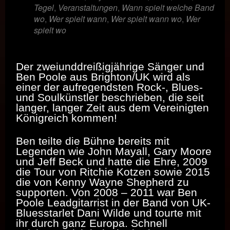
Tegel
,
Veranstaltungen
,
Wann spielt welche Band
wo
,
Wer spielt wann
,
Wer spielt wann wo
,
Wer
spielt wo
Der zweiunddreißigjährige Sänger und
Ben Poole aus Brighton/UK wird als
einer der aufregendsten Rock-, Blues-
und Soulkünstler beschrieben, die seit
langer, langer Zeit aus dem Vereinigten
Königreich kommen!
Ben teilte die Bühne bereits mit
Legenden wie John Mayall, Gary Moore
und Jeff Beck und hatte die Ehre, 2009
die Tour von Ritchie Kotzen sowie 2015
die von Kenny Wayne Shepherd zu
supporten. Von 2008 – 2011 war Ben
Poole Leadgitarrist in der Band von UK-
Bluesstarlet Dani Wilde und tourte mit
ihr durch ganz Europa. Schnell