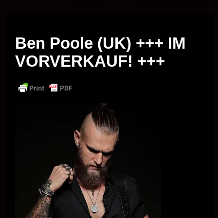
Musik vor Ort – "Support Your Local Hero!"
Ben Poole (UK) +++ IM
VORVERKAUF! +++