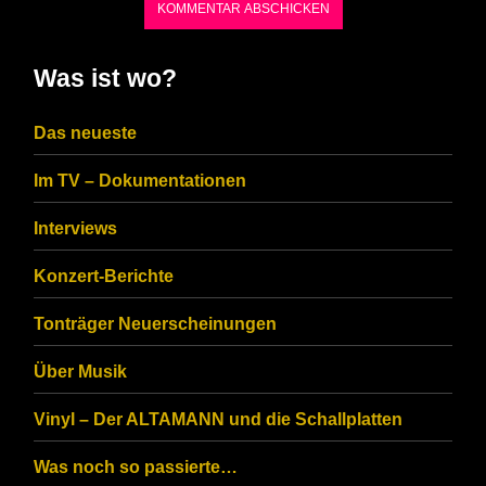
shown
in
Was ist wo?
the
CAPTCHA
Das neueste
to
Im TV – Dokumentationen
ensure
that
Interviews
you
Konzert-Berichte
are
Tonträger Neuerscheinungen
human.
Über Musik
Vinyl – Der ALTAMANN und die Schallplatten
Was noch so passierte…