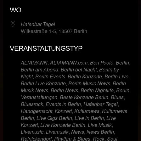
ICS herunterladen
Google Kalende
WO
Hafenbar Tegel
Wilkestraße 1-5, 13507 Berlin
VERANSTALTUNGSTYP
ALTAMANN
,
ALTAMANN.com
,
Ben Poole
,
Berlin
,
Berlin am Abend
,
Berlin bei Nacht
,
Berlin by
Night
,
Berlin Events
,
Berlin Konzerte
,
Berlin Live
,
Berlin Live Konzerte
,
Berlin Music News
,
Berlin
Musik News
,
Berlin News
,
Berlin Nightlife
,
Berlin
Veranstaltungen
,
Beste Konzerte Berlin
,
Blues
,
Bluesrock
,
Events in Berlin
,
Hafenbar Tegel
,
Handgemacht
,
Konzert
,
Kulturnews
,
Kulturnews
Berlin
,
Live Gigs Berlin
,
Live in Berlin
,
Live
Konzert
,
Live Konzerte Berlin
,
Live Musik
,
Livemusic
,
Livemusik
,
News
,
News Berlin
,
Reinickendorf
,
Rhythm & Blues
,
Rock
,
Soul
,