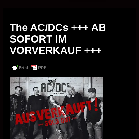
Musik vor Ort – "Support Your Local Hero!"
The AC/DCs +++ AB
SOFORT IM
VORVERKAUF +++