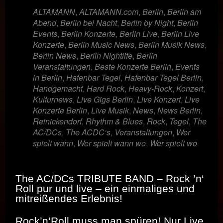
ALTAMANN
,
ALTAMANN.com
,
Berlin
,
Berlin am
Abend
,
Berlin bei Nacht
,
Berlin by Night
,
Berlin
Events
,
Berlin Konzerte
,
Berlin Live
,
Berlin Live
Konzerte
,
Berlin Music News
,
Berlin Musik News
,
Berlin News
,
Berlin Nightlife
,
Berlin
Veranstaltungen
,
Beste Konzerte Berlin
,
Events
in Berlin
,
Hafenbar Tegel
,
Hafenbar Tegel Berlin
,
Handgemacht
,
Hard Rock
,
Heavy-Rock
,
Konzert
,
Kulturnews
,
Live Gigs Berlin
,
Live Konzert
,
Live
Konzerte Berlin
,
Live Musik
,
News
,
News Berlin
,
Reinickendorf
,
Rhythm & Blues
,
Rock
,
Tegel
,
The
AC/DCs
,
The ACDC‘s
,
Veranstaltungen
,
Wer
spielt wann
,
Wer spielt wann wo
,
Wer spielt wo
The AC/DCs
TRIBUTE BAND – Rock ’n‘
Roll pur und live – ein einmaliges und
mitreißendes Erlebnis!
Rock’n’Roll muss man spüren! Nur Live