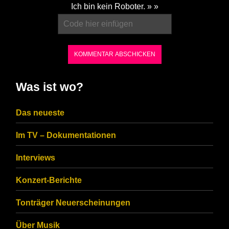
Please
Ich bin kein Roboter. » »
enter
the
characters
shown
in
Was ist wo?
the
CAPTCHA
Das neueste
to
Im TV – Dokumentationen
ensure
that
Interviews
you
Konzert-Berichte
are
Tonträger Neuerscheinungen
human.
Über Musik