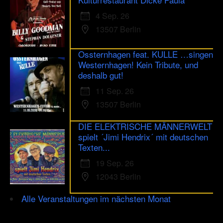
4 Sep. 26
13507 Berlin
Ossternhagen feat. KULLE …singen
Westernhagen! Kein Tribute, und
deshalb gut!
11 Sep. 26
13507 Berlin
DIE ELEKTRISCHE MÄNNERWELT
spielt ´Jimi Hendrix´ mit deutschen
Texten...
19 Sep. 26
12043 Berlin
Alle Veranstaltungen im nächsten Monat