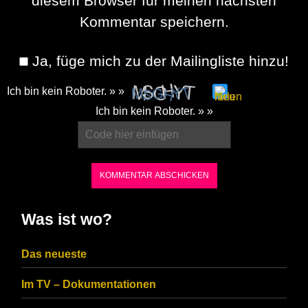
diesem Browser für meinen nächsten
Kommentar speichern.
Ja, füge mich zu der Mailingliste hinzu!
Ich bin kein Roboter. » »
Please
Ich bin kein Roboter. » »
enter
the
characters
shown
in
Was ist wo?
the
CAPTCHA
Das neueste
to
Im TV – Dokumentationen
ensure