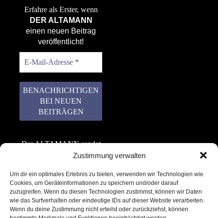
Erfahre als Erster, wenn
DER ALTAMANN
einen neuen Beitrag
veröffentlicht!
Der ALTAMANN sendet
keinen Spam! Er gibt
Zustimmung verwalten
keine Daten an dritte
Um dir ein optimales Erlebnis zu bieten, verwenden wir Technologien wie
weiter. Erfahre mehr in
Cookies, um Geräteinformationen zu speichern und/oder darauf
unserer
zuzugreifen. Wenn du diesen Technologien zustimmst, können wir Daten
Datenschutzerklärung
.
wie das Surfverhalten oder eindeutige IDs auf dieser Website verarbeiten.
Wenn du deine Zustimmung nicht erteilst oder zurückziehst, können