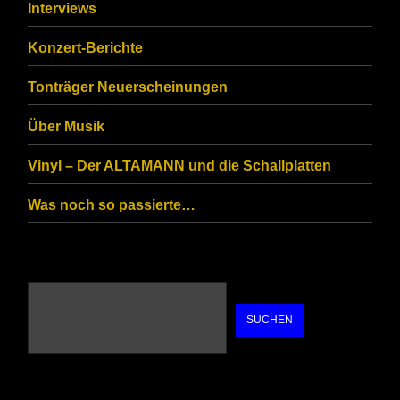
that
Interviews
you
Konzert-Berichte
are
Tonträger Neuerscheinungen
human.
Über Musik
Vinyl – Der ALTAMANN und die Schallplatten
Was noch so passierte…
SUCHEN