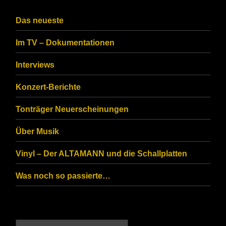
the
CAPTCHA
Das neueste
to
Im TV – Dokumentationen
ensure
that
Interviews
you
Konzert-Berichte
are
Tonträger Neuerscheinungen
human.
Über Musik
Vinyl – Der ALTAMANN und die Schallplatten
Was noch so passierte…