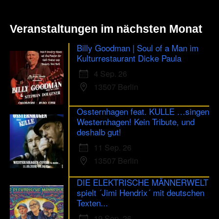
Veranstaltungen im nächsten Monat
Billy Goodman | Soul of a Man im
Kulturrestaurant Dicke Paula
4 Sep. 26
13507 Berlin
Ossternhagen feat. KULLE …singen
Westernhagen! Kein Tribute, und
deshalb gut!
11 Sep. 26
13507 Berlin
DIE ELEKTRISCHE MÄNNERWELT
spielt ´Jimi Hendrix´ mit deutschen
Texten...
19 Sep. 26