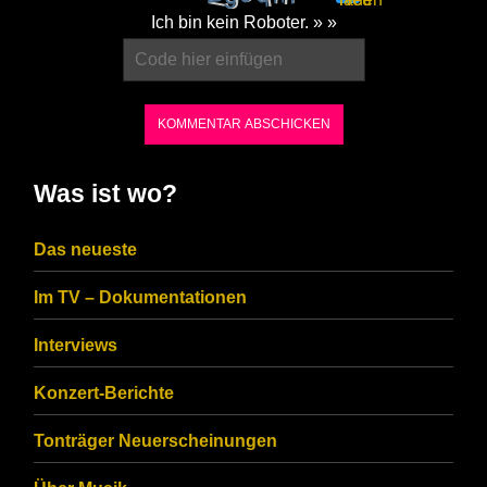
Please
Ich bin kein Roboter. » »
enter
the
characters
shown
in
Was ist wo?
the
CAPTCHA
Das neueste
to
Im TV – Dokumentationen
ensure
that
Interviews
you
Konzert-Berichte
are
Tonträger Neuerscheinungen
human.