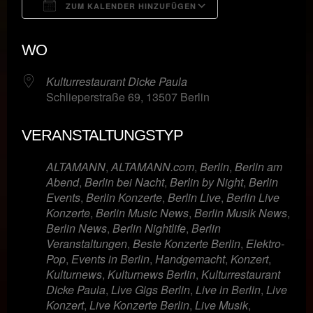
ZUM KALENDER HINZUFÜGEN
ICS herunterladen
Google Kalende
WO
Kulturrestaurant Dicke Paula
Schlieperstraße 69, 13507 Berlin
VERANSTALTUNGSTYP
ALTAMANN
,
ALTAMANN.com
,
Berlin
,
Berlin am
Abend
,
Berlin bei Nacht
,
Berlin by Night
,
Berlin
Events
,
Berlin Konzerte
,
Berlin Live
,
Berlin Live
Konzerte
,
Berlin Music News
,
Berlin Musik News
,
Berlin News
,
Berlin Nightlife
,
Berlin
Veranstaltungen
,
Beste Konzerte Berlin
,
Elektro-
Pop
,
Events in Berlin
,
Handgemacht
,
Konzert
,
Kulturnews
,
Kulturnews Berlin
,
Kulturrestaurant
Dicke Paula
,
Live Gigs Berlin
,
Live in Berlin
,
Live
Konzert
,
Live Konzerte Berlin
,
Live Musik
,