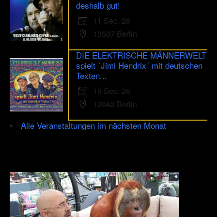
deshalb gut!
11 Sep. 26
13507 Berlin
DIE ELEKTRISCHE MÄNNERWELT
spielt ´Jimi Hendrix´ mit deutschen
Texten...
19 Sep. 26
12043 Berlin
Alle Veranstaltungen im nächsten Monat