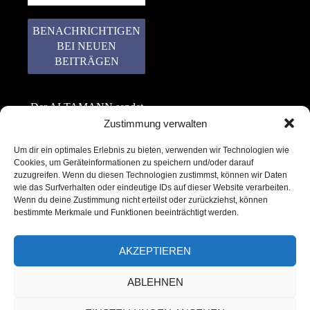
Der ALTAMANN sendet
keinen Spam! Er gibt
Zustimmung verwalten
keine Daten an dritte
Um dir ein optimales Erlebnis zu bieten, verwenden wir Technologien wie
weiter. Erfahre mehr in
Cookies, um Geräteinformationen zu speichern und/oder darauf
unserer
zuzugreifen. Wenn du diesen Technologien zustimmst, können wir Daten
Datenschutzerklärung
.
wie das Surfverhalten oder eindeutige IDs auf dieser Website verarbeiten.
Wenn du deine Zustimmung nicht erteilst oder zurückziehst, können
bestimmte Merkmale und Funktionen beeinträchtigt werden.
AKZEPTIEREN
ABLEHNEN
Copyright © 2022 – 2025 | ALTAMANN.com