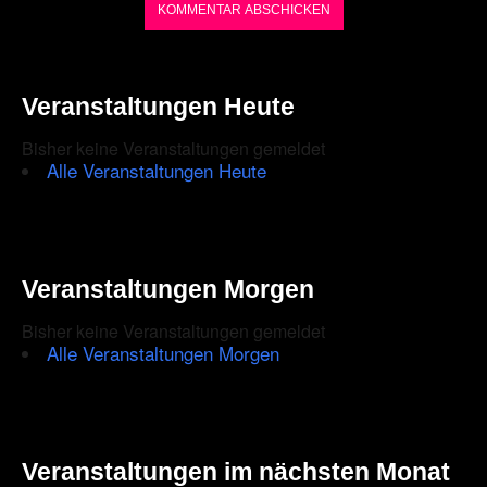
shown
in
the
Veranstaltungen Heute
CAPTCHA
Bisher keine Veranstaltungen gemeldet
to
Alle Veranstaltungen Heute
ensure
that
you
Veranstaltungen Morgen
are
Bisher keine Veranstaltungen gemeldet
human.
Alle Veranstaltungen Morgen
Veranstaltungen im nächsten Monat