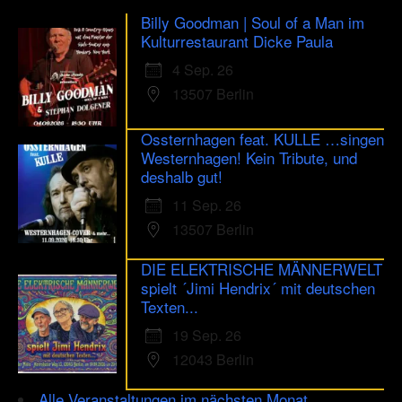
Billy Goodman | Soul of a Man im
Kulturrestaurant Dicke Paula
4 Sep. 26
13507 Berlin
Ossternhagen feat. KULLE …singen
Westernhagen! Kein Tribute, und
deshalb gut!
11 Sep. 26
13507 Berlin
DIE ELEKTRISCHE MÄNNERWELT
spielt ´Jimi Hendrix´ mit deutschen
Texten...
19 Sep. 26
12043 Berlin
Alle Veranstaltungen im nächsten Monat