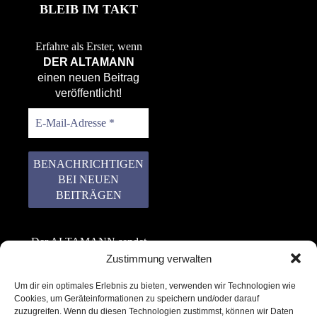
BLEIB IM TAKT
Erfahre als Erster, wenn
DER ALTAMANN
einen neuen Beitrag
veröffentlicht!
Der ALTAMANN sendet
keinen Spam! Er gibt
Zustimmung verwalten
keine Daten an dritte
Um dir ein optimales Erlebnis zu bieten, verwenden wir Technologien wie
weiter. Erfahre mehr in
Cookies, um Geräteinformationen zu speichern und/oder darauf
unserer
zuzugreifen. Wenn du diesen Technologien zustimmst, können wir Daten