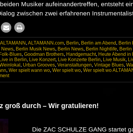
beiden Musiker aufeinandertreffen, entsteht ei
Dialog zwischen zwei erfahrenen Instrumentalis
ALTAMANN
,
ALTAMANN.com
,
Berlin
,
Berlin am Abend
,
Berlin
c News
,
Berlin Musik News
,
Berlin News
,
Berlin Nightlife
,
Berlin
Folk-Blues
,
Goodman Brothers
,
Handgemacht
,
Heute Abend in 
Live in Berlin
,
Live Konzert
,
Live Konzerte Berlin
,
Live Musik
,
Li
 Weinlokal
,
Urban Grooves
,
Veranstaltungen
,
Vintage Blues
,
Wa
ann
,
Wer spielt wann wo
,
Wer spielt wo
,
Wer spielt wo ALTAM
on
ment
Billy
Goodman
feat.
Stephan
Dolgener
groß durch – Wir gratulieren!
live
im
SWART
Die ZAC SCHULZE GANG startet gan