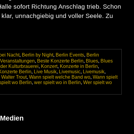
Halle sofort Richtung Anschlag trieb. Schon
– klar, unnachgiebig und voller Seele. Zu
 bei Nacht
,
Berlin by Night
,
Berlin Events
,
Berlin
 Veranstaltungen
,
Beste Konzerte Berlin
,
Blues
,
Blues
der Kulturbrauerei
,
Konzert
,
Konzerte in Berlin
,
Konzerte Berlin
,
Live Musik
,
Livemusic
,
Livemusik
,
,
Walter Trout
,
Wann spielt welche Band wo
,
Wann spielt
pielt wo Berlin
,
wer spielt wo in Berlin
,
Wer spielt wo
 Medien