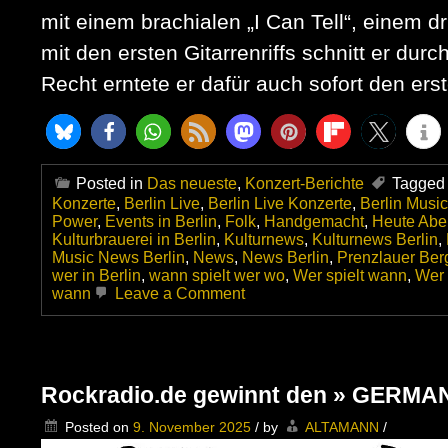
mit einem brachialen „I Can Tell“, einem d
mit den ersten Gitarrenriffs schnitt er dur
Recht erntete er dafür auch sofort den er
Posted in
Das neueste
,
Konzert-Berichte
Tagged
Konzerte
,
Berlin Live
,
Berlin Live Konzerte
,
Berlin Musi
Power
,
Events in Berlin
,
Folk
,
Handgemacht
,
Heute Aben
Kulturbrauerei in Berlin
,
Kulturnews
,
Kulturnews Berlin
,
Music News Berlin
,
News
,
News Berlin
,
Prenzlauer Ber
wer in Berlin
,
wann spielt wer wo
,
Wer spielt wann
,
Wer 
on
wann
Leave a Comment
Walter
Trout
am
14.11.2025
live
Rockradio.de gewinnt den » GERMAN
im
im
Posted on
9. November 2025
/
by
ALTAMANN
/
Kesselhaus