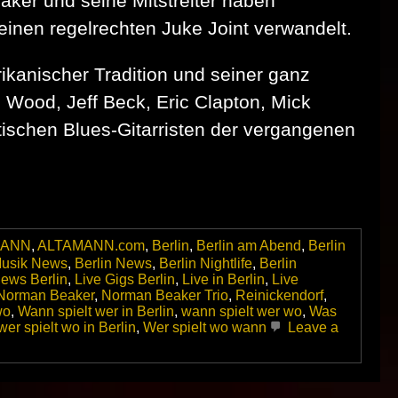
ker und seine Mitstreiter haben
einen regelrechten Juke Joint verwandelt.
ikanischer Tradition und seiner ganz
 Wood, Jeff Beck, Eric Clapton, Mick
tischen Blues‑Gitarristen der vergangenen
MANN
,
ALTAMANN.com
,
Berlin
,
Berlin am Abend
,
Berlin
Musik News
,
Berlin News
,
Berlin Nightlife
,
Berlin
news Berlin
,
Live Gigs Berlin
,
Live in Berlin
,
Live
Norman Beaker
,
Norman Beaker Trio
,
Reinickendorf
,
wo
,
Wann spielt wer in Berlin
,
wann spielt wer wo
,
Was
wer spielt wo in Berlin
,
Wer spielt wo wann
Leave a