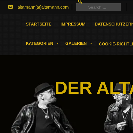
SEARCH
Skip
FOR:
Search
altamann[at]altamann.com
to
for:
content
STARTSEITE
IMPRESSUM
DATENSCHUTZER
KATEGORIEN
GALERIEN
COOKIE-RICHTLI
DER ALT