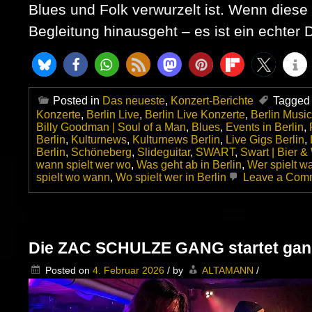
Blues und Folk verwurzelt ist. Wenn diese 
Begleitung hinausgeht – es ist ein echter 
Posted in
Das neueste
,
Konzert-Berichte
Tagged
Konzerte
,
Berlin Live
,
Berlin Live Konzerte
,
Berlin Musi
Billy Goodman | Soul of a Man
,
Blues
,
Events in Berlin
,
Berlin
,
Kulturnews
,
Kulturnews Berlin
,
Live Gigs Berlin
,
Berlin
,
Schöneberg
,
Slideguitar
,
SWART
,
Swart | Bier &
wann spielt wer wo
,
Was geht ab in Berlin
,
Wer spielt w
spielt wo wann
,
Wo spielt wer in Berlin
Leave a Com
Die ZAC SCHULZE GANG startet ganz 
Posted on
4. Februar 2026
/
by
ALTAMANN
/