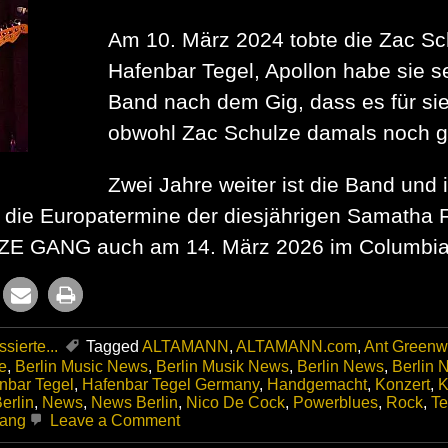
Am 10. März 2024 tobte die Zac Sc
Hafenbar Tegel, Apollon habe sie s
Band nach dem Gig, dass es für si
obwohl Zac Schulze damals noch gest
Zwei Jahre weiter ist die Band und i
d die Europatermine der diesjährigen Samatha 
E GANG auch am 14. März 2026 im Columbia Th
sierte...
Tagged
ALTAMANN
,
ALTAMANN.com
,
Ant Greenw
e
,
Berlin Music News
,
Berlin Musik News
,
Berlin News
,
Berlin N
nbar Tegel
,
Hafenbar Tegel Germany
,
Handgemacht
,
Konzert
,
K
erlin
,
News
,
News Berlin
,
Nico De Cock
,
Powerblues
,
Rock
,
Te
on
Gang
Leave a Comment
Die