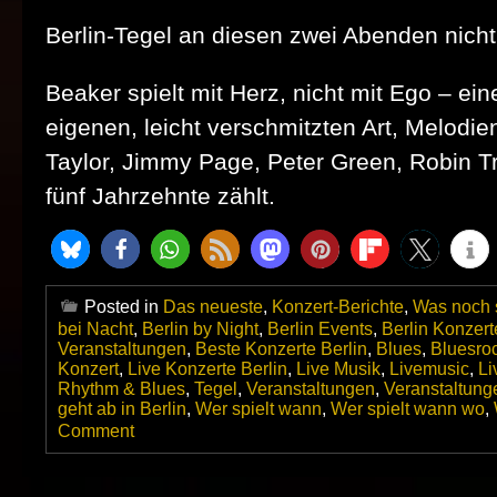
Berlin‑Tegel an diesen zwei Abenden nicht
Beaker spielt mit Herz, nicht mit Ego – e
eigenen, leicht verschmitzten Art, Melodi
Taylor, Jimmy Page, Peter Green, Robin Tr
fünf Jahrzehnte zählt.
Posted in
Das neueste
,
Konzert-Berichte
,
Was noch s
bei Nacht
,
Berlin by Night
,
Berlin Events
,
Berlin Konzert
Veranstaltungen
,
Beste Konzerte Berlin
,
Blues
,
Bluesro
Konzert
,
Live Konzerte Berlin
,
Live Musik
,
Livemusic
,
Li
Rhythm & Blues
,
Tegel
,
Veranstaltungen
,
Veranstaltung
geht ab in Berlin
,
Wer spielt wann
,
Wer spielt wann wo
,
on
Comment
Das
Norman
Beaker