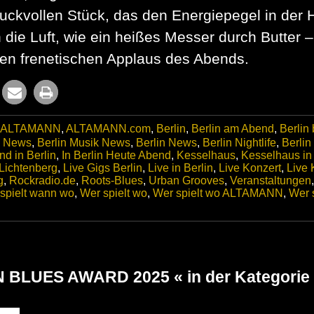
ruckvollen Stück, das den Energiepegel in der 
ch die Luft, wie ein heißes Messer durch Butter 
sten frenetischen Applaus des Abends.
ALTAMANN
,
ALTAMANN.com
,
Berlin
,
Berlin am Abend
,
Berlin
c News
,
Berlin Musik News
,
Berlin News
,
Berlin Nightlife
,
Berlin
d in Berlin
,
In Berlin Heute Abend
,
Kesselhaus
,
Kesselhaus in 
Lichtenberg
,
Live Gigs Berlin
,
Live in Berlin
,
Live Konzert
,
Live 
g
,
Rockradio.de
,
Roots-Blues
,
Urban Grooves
,
Veranstaltungen
spielt wann wo
,
Wer spielt wo
,
Wer spielt wo ALTAMANN
,
Wer s
 BLUES AWARD 2025 « in der Kategorie