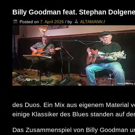
Trio
zweimal
Billy Goodman feat. Stephan Dolgen
in
Top-
Posted on
7. April 2026
/
by
ALTAMANN
/
Form
im
Kulturrestaurant
Dicke
Paula,
Berlin
des Duos. Ein Mix aus eigenem Material 
einige Klassiker des Blues standen auf der
Das Zusammenspiel von Billy Goodman und 