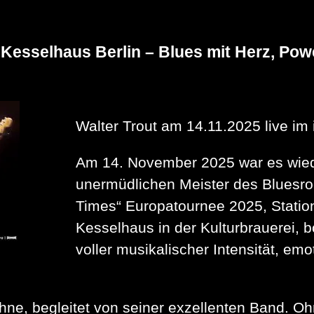
ZAC
SCHULZE
GANG
startet
 Kesselhaus Berlin – Blues mit Herz, Powe
ganz
groß
durch
–
Wir
gratulieren!
Walter Trout am 14.11.2025 live im
Am 14. November 2025 war es wieder
unermüdlichen Meister des Bluesro
Times“ Europatournee 2025, Station 
Kesselhaus in der Kulturbrauerei, b
voller musikalischer Intensität, em
ühne, begleitet von seiner exzellenten Band. O