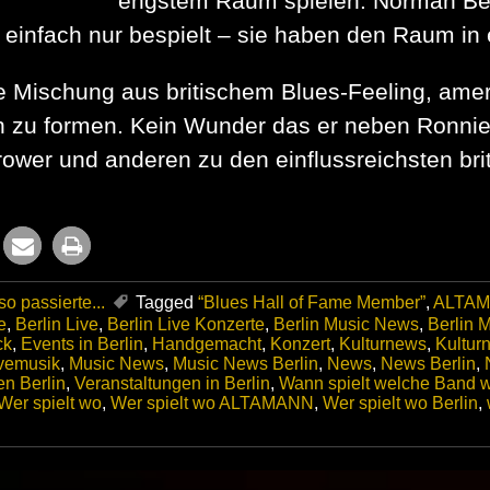
engstem Raum spielen. Norman Bea
 einfach nur bespielt – sie haben den Raum in 
ine Mischung aus britischem Blues‑Feeling, amer
en zu formen. Kein Wunder das er neben Ronnie
ower und anderen zu den einflussreichsten bri
o passierte...
Tagged
“Blues Hall of Fame Member”
,
ALTA
e
,
Berlin Live
,
Berlin Live Konzerte
,
Berlin Music News
,
Berlin 
ck
,
Events in Berlin
,
Handgemacht
,
Konzert
,
Kulturnews
,
Kultur
vemusik
,
Music News
,
Music News Berlin
,
News
,
News Berlin
,
en Berlin
,
Veranstaltungen in Berlin
,
Wann spielt welche Band 
Wer spielt wo
,
Wer spielt wo ALTAMANN
,
Wer spielt wo Berlin
,