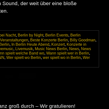
n Sound, der weit über eine bloße
ten.
 bei Nacht
,
Berlin by Night
,
Berlin Events
,
Berlin
 Veranstaltungen
,
Beste Konzerte Berlin
,
Billy Goodman
,
Berlin
,
In Berlin Heute Abend
,
Konzert
,
Konzerte in
vemusic
,
Livemusik
,
Music News Berlin
,
News
,
News
nn spielt welche Band wo
,
Wann spielt wer in Berlin
,
ANN
,
Wer spielt wo Berlin
,
wer spielt wo in Berlin
,
Wer
z groß durch – Wir gratulieren!