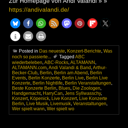
Zur Homepage von Andi Valandi » »
https://andivalandi.de/
Posted in
Das neueste
,
Konzert-Berichte
,
Was
noch so passierte...
Tagged
ABC
wiederbeleben
,
ABC-Rocks
,
ALTAMANN
,
ALTAMANN.com
,
Andi Valandi & Band
,
Arthur-
Becker-Club
,
Berlin
,
Berlin am Abend
,
Berlin
Events
,
Berlin Konzerte
,
Berlin Live
,
Berlin Live
Konzerte
,
Berlin Nightlife
,
Berlin Veranstaltungen
,
Beste Konzerte Berlin
,
Blues
,
Die Zoologen
,
Handgemacht
,
HarryCan
,
Jens Syllwasschy
,
Konzert
,
Köpenick
,
Live Konzert
,
Live Konzerte
Berlin
,
Live Musik
,
Livemusik
,
Veranstaltungen
,
Wer spielt wann
,
Wer spielt wo