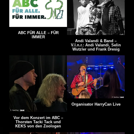
ABC FÜR ALLE – FÜR
IMMER
Andi Valandi & Band –
V.l.n.r.: Andi Valandi, Selin
Wutzler und Frank Dresig
Organisator HarryCan Live
Vor dem Konzert im ABC –
Thorsten Tacki Tack und
KEKS von den Zoologen