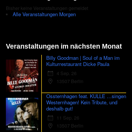
Bisher keine Veranstaltungen gemeldet
human.
Alle Veranstaltungen Morgen
Veranstaltungen im nächsten Monat
Billy Goodman | Soul of a Man im
Kulturrestaurant Dicke Paula
4 Sep. 26
13507 Berlin
Ossternhagen feat. KULLE …singen
Westernhagen! Kein Tribute, und
deshalb gut!
11 Sep. 26
13507 Berlin