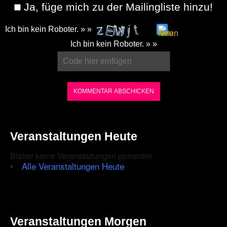
Ja, füge mich zu der Mailingliste hinzu!
Ich bin kein Roboter. » »
Please
Ich bin kein Roboter. » »
enter
the
characters
shown
in
the
Veranstaltungen Heute
CAPTCHA
Bisher keine Veranstaltungen gemeldet
to
Alle Veranstaltungen Heute
ensure
that
you
Veranstaltungen Morgen
are