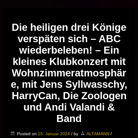
Musik vor Ort – "Support Your Local Hero!"
Die heiligen drei Könige
verspäten sich – ABC
wiederbeleben! – Ein
kleines Klubkonzert mit
Wohnzimmeratmosphär
e, mit Jens Syllwasschy,
HarryCan, Die Zoologen
und Andi Valandi &
Band
Posted on
15. Januar 2024
/
by
ALTAMANN
/