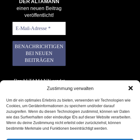
DER ALTAMANN
einen neuen Beitrag
veröffentlicht!
Der ALTAMANN sendet
keinen Spam! Er gibt
Zustimmung verwalten
keine Daten an dritte
Um dir ein optimales Erlebnis zu bieten, verwenden wir Technologien wie
weiter. Erfahre mehr in
Cookies, um Geräteinformationen zu speichern und/oder darauf
unserer
zuzugreifen. Wenn du diesen Technologien zustimmst, können wir Daten
Datenschutzerklärung
.
wie das Surfverhalten oder eindeutige IDs auf dieser Website verarbeiten.
Wenn du deine Zustimmung nicht erteilst oder zurückziehst, können
bestimmte Merkmale und Funktionen beeinträchtigt werden.