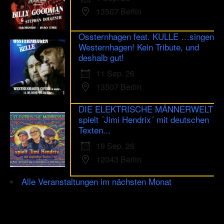
13507 Berlin
Ossternhagen feat. KULLE …singen
Westernhagen! Kein Tribute, und
deshalb gut!
11 Sep. 26
13507 Berlin
DIE ELEKTRISCHE MÄNNERWELT
spielt ´Jimi Hendrix´ mit deutschen
Texten...
19 Sep. 26
12043 Berlin
Alle Veranstaltungen im nächsten Monat