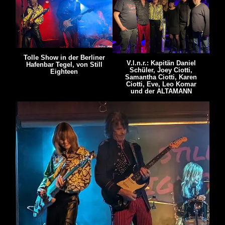
Tolle Show in der Berliner
V.l.n.r.: Kapitän Daniel
Hafenbar Tegel, von Still
Schüler, Joey Ciotti,
Eighteen
Samantha Ciotti, Karen
Ciotti, Eve, Leo Komar
und der ALTAMANN