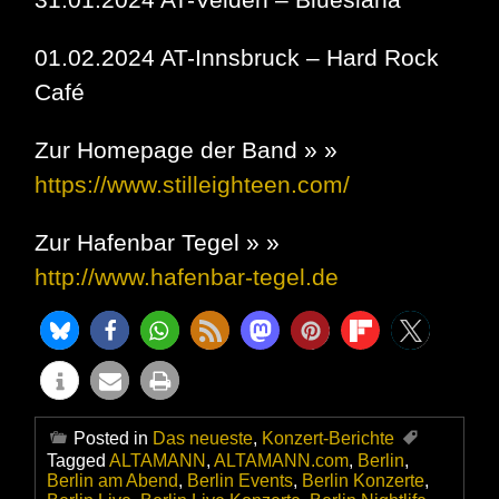
01.02.2024 AT-Innsbruck – Hard Rock
Café
Zur Homepage der Band » »
https://www.stilleighteen.com/
Zur Hafenbar Tegel » »
http://www.hafenbar-tegel.de
Posted in
Das neueste
,
Konzert-Berichte
Tagged
ALTAMANN
,
ALTAMANN.com
,
Berlin
,
Berlin am Abend
,
Berlin Events
,
Berlin Konzerte
,