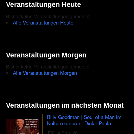
the
Veranstaltungen Heute
CAPTCHA
Bisher keine Veranstaltungen gemeldet
to
Alle Veranstaltungen Heute
ensure
that
you
Veranstaltungen Morgen
are
Bisher keine Veranstaltungen gemeldet
human.
Alle Veranstaltungen Morgen
Veranstaltungen im nächsten Monat
Billy Goodman | Soul of a Man im
Kulturrestaurant Dicke Paula
4 Sep. 26