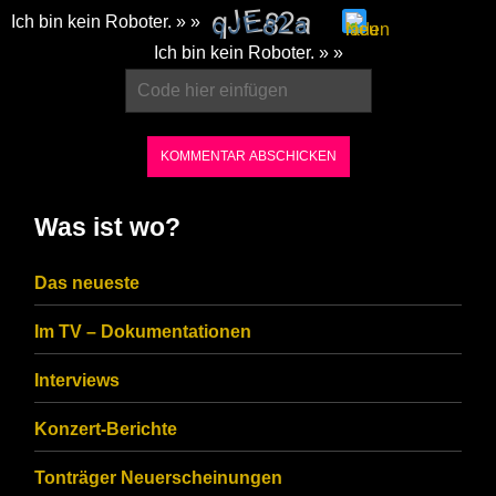
Ich bin kein Roboter. » »
Please
Ich bin kein Roboter. » »
enter
the
characters
shown
in
Was ist wo?
the
CAPTCHA
Das neueste
to
Im TV – Dokumentationen
ensure
that
Interviews
you
Konzert-Berichte
are
Tonträger Neuerscheinungen
human.