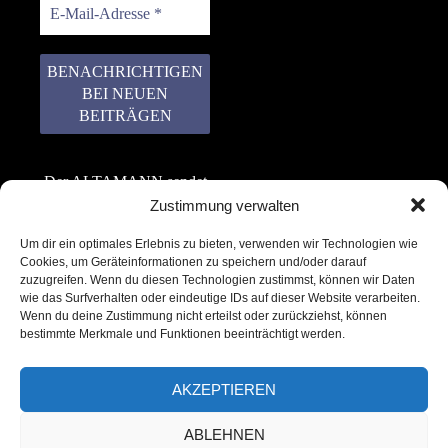
Der ALTAMANN sendet
keinen Spam! Er gibt
Zustimmung verwalten
keine Daten an dritte
Um dir ein optimales Erlebnis zu bieten, verwenden wir Technologien wie
weiter. Erfahre mehr in
Cookies, um Geräteinformationen zu speichern und/oder darauf
unserer
zuzugreifen. Wenn du diesen Technologien zustimmst, können wir Daten
Datenschutzerklärung
.
wie das Surfverhalten oder eindeutige IDs auf dieser Website verarbeiten.
Wenn du deine Zustimmung nicht erteilst oder zurückziehst, können
bestimmte Merkmale und Funktionen beeinträchtigt werden.
AKZEPTIEREN
ABLEHNEN