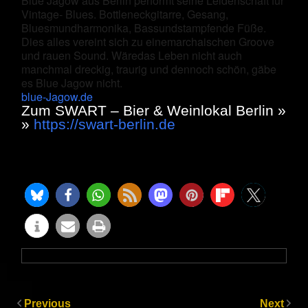
Blue Jagow aus Berlin performt seine Leidenschaft für
Vintage- Blues. Bottleneckgitarre, Gesang,
Bluesmundharmonika, Bassundstampfende Füße.
Dies alles vereint sich zu einemarchaischen Groove
und rauen Sound. Wäredas Leben nicht auch
manchmal dreckig, traurig und dennoch schön, gäbe
es Blue Jagow nicht.
blue-Jagow.de
Zum SWART – Bier & Weinlokal Berlin »
»
https://swart-berlin.de
Previous
Next