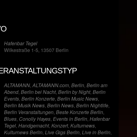
O
Hafenbar Tegel
Wilkestraße 1-5, 13507 Berlin
ERANSTALTUNGSTYP
er
iCalendar
Offi
ALTAMANN
,
ALTAMANN.com
,
Berlin
,
Berlin am
Abend
,
Berlin bei Nacht
,
Berlin by Night
,
Berlin
Events
,
Berlin Konzerte
,
Berlin Music News
,
Berlin Musik News
,
Berlin News
,
Berlin Nightlife
,
Berlin Veranstaltungen
,
Beste Konzerte Berlin
,
Blues
,
Conolly Hayes
,
Events in Berlin
,
Hafenbar
Tegel
,
Handgemacht
,
Konzert
,
Kulturnews
,
Kulturnews Berlin
,
Live Gigs Berlin
,
Live in Berlin
,