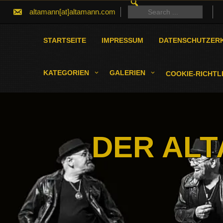
SEARCH
Skip
FOR:
Search
altamann[at]altamann.com
to
for:
content
STARTSEITE
IMPRESSUM
DATENSCHUTZER
KATEGORIEN
GALERIEN
COOKIE-RICHTLI
DER ALT