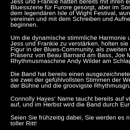
Jess und Frankie hatten bereits mit ihren e
Bluesszene für Furore gesorgt, aber im So
dem legendären Isle of Wight Festival, wu
vereinen und mit dem Schreiben und Aufne
beginnen.
Um die dynamische stimmliche Harmonie 
Jess und Frankie zu verstärken, holten sie
Figur in der Blues-Community, als zweiten 
Präsenz von Beau Barnard am Bass, Joe M
Rhythmusmaschine Andy Wilder am Schla
Die Band hat bereits einen ausgezeichneten 
sie zwei der gefühlvollsten Stimmen der We
der Bühne und die groovigste Rhythmusgru
Connolly Hayes‘ Name taucht bereits auf vi
auf, und im Herbst wird die Band durch Eu
Seien Sie frühzeitig dabei, Sie werden es 
toller Ritt!