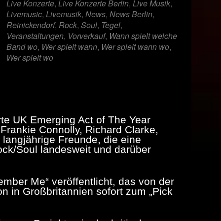
Live Konzerte
,
Live Konzerte Berlin
,
Live Musik
,
Livemusic
,
Livemusik
,
News
,
News Berlin
,
Reinickendorf
,
Rock
,
Soul
,
Tegel
,
Veranstaltungen
,
Vorverkauf
,
Wann spielt welche
Band wo
,
Wer spielt wann
,
Wer spielt wann wo
,
Wer spielt wo
rte UK Emerging Act of The Year
Frankie Connolly, Richard Clarke,
langjährige Freunde, die eine
Rock/Soul landesweit und darüber
mber Me“ veröffentlicht, das von der
n in Großbritannien sofort zum „Pick