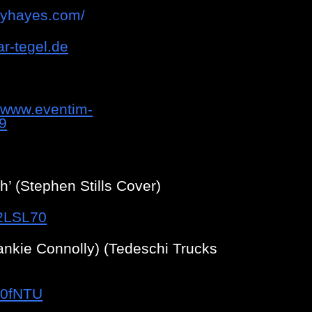
llyhayes.com/
ar-tegel.de
//www.eventim-
9
’ (Stephen Stills Cover)
R2LSL70
rankie Connolly) (Tedeschi Trucks
F0fNTU