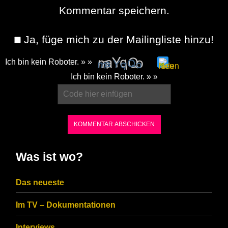
Kommentar speichern.
Ja, füge mich zu der Mailingliste hinzu!
Ich bin kein Roboter. » »
Please
Ich bin kein Roboter. » »
enter
the
characters
shown
in
Was ist wo?
the
CAPTCHA
Das neueste
to
Im TV – Dokumentationen
ensure
Interviews