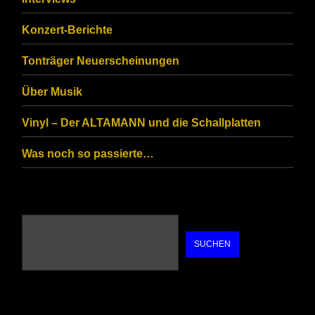
that
you
Konzert-Berichte
are
Tonträger Neuerscheinungen
human.
Über Musik
Vinyl – Der ALTAMANN und die Schallplatten
Was noch so passierte…
SUCHEN