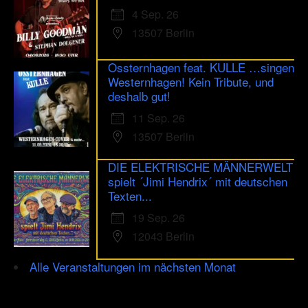
4 Sep. 26
13507 Berlin
Ossternhagen feat. KULLE …singen
Westernhagen! Kein Tribute, und
deshalb gut!
11 Sep. 26
13507 Berlin
DIE ELEKTRISCHE MÄNNERWELT
spielt ´Jimi Hendrix´ mit deutschen
Texten...
19 Sep. 26
12043 Berlin
Alle Veranstaltungen im nächsten Monat