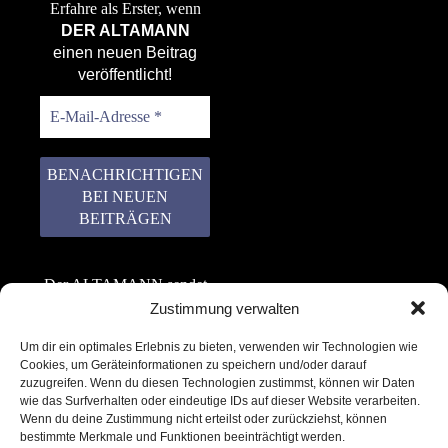
Erfahre als Erster, wenn
DER ALTAMANN
einen neuen Beitrag
veröffentlicht!
Der ALTAMANN sendet
keinen Spam! Er gibt
Zustimmung verwalten
keine Daten an dritte
Um dir ein optimales Erlebnis zu bieten, verwenden wir Technologien wie
weiter. Erfahre mehr in
Cookies, um Geräteinformationen zu speichern und/oder darauf
unserer
zuzugreifen. Wenn du diesen Technologien zustimmst, können wir Daten
Datenschutzerklärung
.
wie das Surfverhalten oder eindeutige IDs auf dieser Website verarbeiten.
Wenn du deine Zustimmung nicht erteilst oder zurückziehst, können
bestimmte Merkmale und Funktionen beeinträchtigt werden.