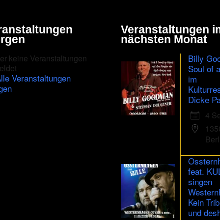
in
the
ranstaltungen
Veranstaltungen i
CAPTCHA
rgen
nächsten Monat
to
Billy Go
er keine Veranstaltungen
ensure
eldet
Soul of 
lle Veranstaltungen
im
that
gen
Kulturre
you
Dicke Pa
are
4 S
human.
135
Berl
Osstern
feat. K
singen
Western
Kein Trib
und des