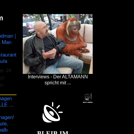
m
odman |
a Man
staurant
ula
ep. 26
Interviews - Der ALTAMANN
07
spricht mit ...
in
hagen
ULLE …
hagen!
ute,
halb
BLEIB IM