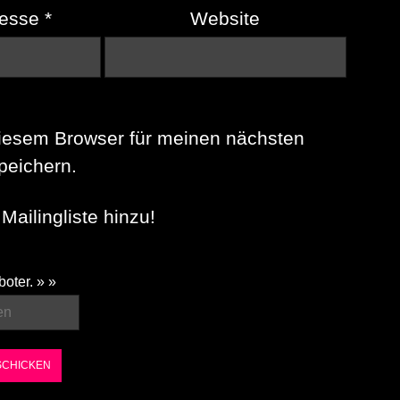
resse
*
Website
iesem Browser für meinen nächsten
eichern.
Mailingliste hinzu!
boter. » »