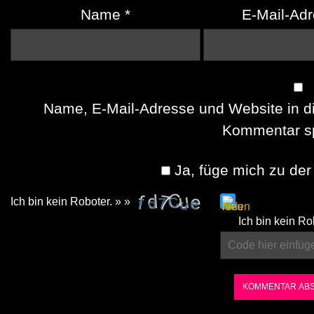
Name
*
E-Mail-Ad
Name, E-Mail-Adresse und Website in d
Kommentar sp
Ja, füge mich zu der 
Ich bin kein Roboter. » »
Please
Ich bin kein Ro
enter
the
characters
shown