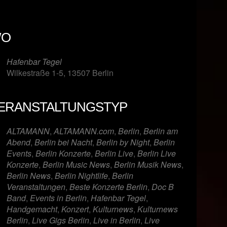
O
Hafenbar Tegel
Wilkestraße 1-5, 13507 Berlin
ERANSTALTUNGSTYP
er
iCalendar
Offi
ALTAMANN
,
ALTAMANN.com
,
Berlin
,
Berlin am
Abend
,
Berlin bei Nacht
,
Berlin by Night
,
Berlin
Events
,
Berlin Konzerte
,
Berlin Live
,
Berlin Live
Konzerte
,
Berlin Music News
,
Berlin Musik News
,
Berlin News
,
Berlin Nightlife
,
Berlin
Veranstaltungen
,
Beste Konzerte Berlin
,
Doc B
Band
,
Events in Berlin
,
Hafenbar Tegel
,
Handgemacht
,
Konzert
,
Kulturnews
,
Kulturnews
Berlin
,
Live Gigs Berlin
,
Live in Berlin
,
Live