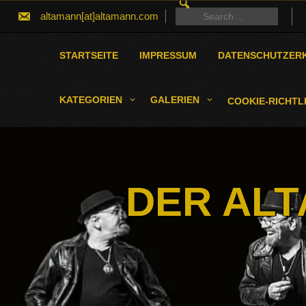
SEARCH
Skip
FOR:
Search
altamann[at]altamann.com
to
for:
content
STARTSEITE
IMPRESSUM
DATENSCHUTZER
KATEGORIEN
GALERIEN
COOKIE-RICHTLI
DER ALT