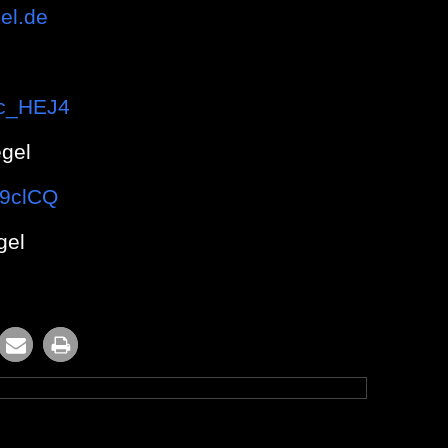
gel.de
Wc_HEJ4
egel
Z9clCQ
gel