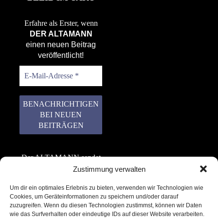
Erfahre als Erster, wenn
DER ALTAMANN
einen neuen Beitrag
veröffentlicht!
Der ALTAMANN sendet
keinen Spam! Er gibt
Zustimmung verwalten
keine Daten an dritte
Um dir ein optimales Erlebnis zu bieten, verwenden wir Technologien wie
weiter. Erfahre mehr in
Cookies, um Geräteinformationen zu speichern und/oder darauf
unserer
zuzugreifen. Wenn du diesen Technologien zustimmst, können wir Daten
Datenschutzerklärung
.
wie das Surfverhalten oder eindeutige IDs auf dieser Website verarbeiten.