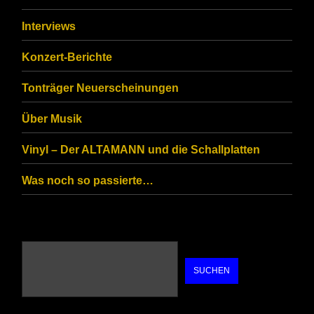
ensure
that
Interviews
you
Konzert-Berichte
are
Tonträger Neuerscheinungen
human.
Über Musik
Vinyl – Der ALTAMANN und die Schallplatten
Was noch so passierte…
SUCHEN