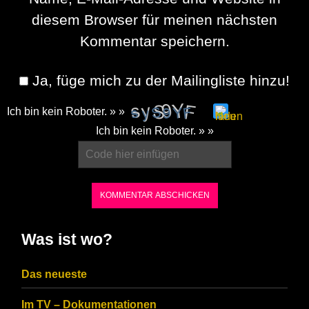
diesem Browser für meinen nächsten
Kommentar speichern.
Ja, füge mich zu der Mailingliste hinzu!
Ich bin kein Roboter. » »
Please
Ich bin kein Roboter. » »
enter
the
characters
shown
in
Was ist wo?
the
CAPTCHA
Das neueste
to
Im TV – Dokumentationen