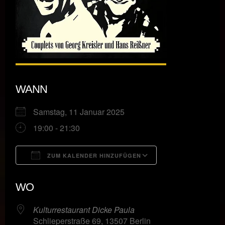
WANN
Samstag, 11 Januar 2025
19:00 - 21:30
ZUM KALENDER HINZUFÜGEN
ICS herunterladen
Google Kalende
WO
Kulturrestaurant Dicke Paula
Schlieperstraße 69, 13507 Berlin