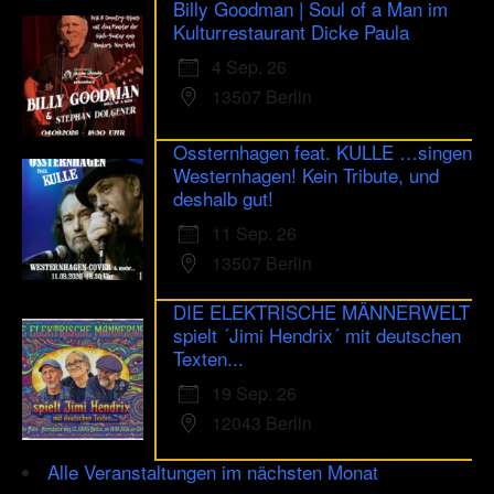
Billy Goodman | Soul of a Man im
Kulturrestaurant Dicke Paula
4 Sep. 26
13507 Berlin
Ossternhagen feat. KULLE …singen
Westernhagen! Kein Tribute, und
deshalb gut!
11 Sep. 26
13507 Berlin
DIE ELEKTRISCHE MÄNNERWELT
spielt ´Jimi Hendrix´ mit deutschen
Texten...
19 Sep. 26
12043 Berlin
Alle Veranstaltungen im nächsten Monat