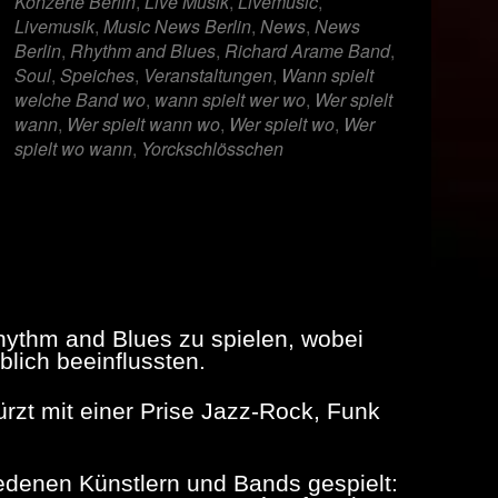
Konzerte Berlin
,
Live Musik
,
Livemusic
,
Livemusik
,
Music News Berlin
,
News
,
News
Berlin
,
Rhythm and Blues
,
Richard Arame Band
,
Soul
,
Speiches
,
Veranstaltungen
,
Wann spielt
welche Band wo
,
wann spielt wer wo
,
Wer spielt
wann
,
Wer spielt wann wo
,
Wer spielt wo
,
Wer
spielt wo wann
,
Yorckschlösschen
hythm and Blues zu spielen, wobei
lich beeinflussten.
rzt mit einer Prise Jazz-Rock, Funk
iedenen Künstlern und Bands gespielt: