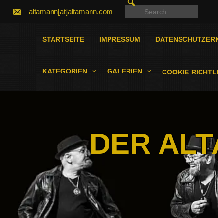
SEARCH
Skip
FOR:
Search
altamann[at]altamann.com
to
for:
content
STARTSEITE
IMPRESSUM
DATENSCHUTZER
KATEGORIEN
GALERIEN
COOKIE-RICHTLI
DER ALT