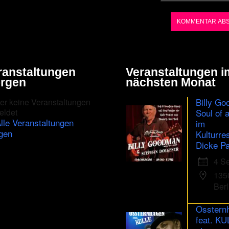
characters
shown
in
the
ranstaltungen
Veranstaltungen i
CAPTCHA
rgen
nächsten Monat
to
Billy Go
er keine Veranstaltungen
ensure
eldet
Soul of 
lle Veranstaltungen
im
that
gen
Kulturre
you
Dicke Pa
are
4 S
human.
135
Berl
Osstern
feat. K