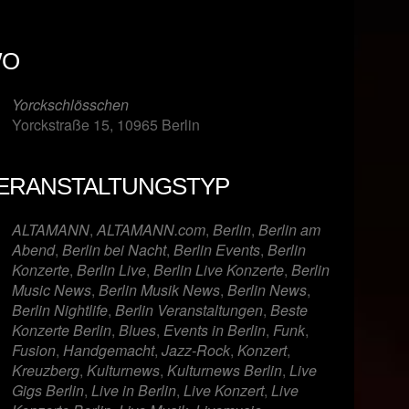
O
Yorckschlösschen
Yorckstraße 15, 10965 Berlin
ERANSTALTUNGSTYP
er
iCalendar
Offi
ALTAMANN
,
ALTAMANN.com
,
Berlin
,
Berlin am
Abend
,
Berlin bei Nacht
,
Berlin Events
,
Berlin
Konzerte
,
Berlin Live
,
Berlin Live Konzerte
,
Berlin
Music News
,
Berlin Musik News
,
Berlin News
,
Berlin Nightlife
,
Berlin Veranstaltungen
,
Beste
Konzerte Berlin
,
Blues
,
Events in Berlin
,
Funk
,
Fusion
,
Handgemacht
,
Jazz-Rock
,
Konzert
,
Kreuzberg
,
Kulturnews
,
Kulturnews Berlin
,
Live
Gigs Berlin
,
Live in Berlin
,
Live Konzert
,
Live