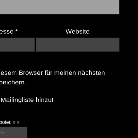
resse
*
Website
iesem Browser für meinen nächsten
eichern.
Mailingliste hinzu!
boter. » »