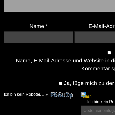
Name
*
E-Mail-Ad
Name, E-Mail-Adresse und Website in d
Kommentar sp
Ja, füge mich zu der 
Ich bin kein Roboter. » »
Please
Ich bin kein Ro
enter
the