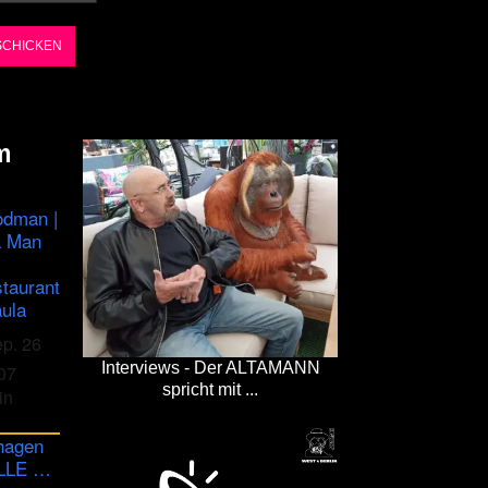
m
odman |
a Man
staurant
ula
ep. 26
Interviews - Der ALTAMANN
07
spricht mit ...
in
hagen
ULLE …