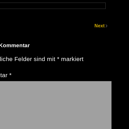
Next
 Kommentar
liche Felder sind mit
*
markiert
tar
*