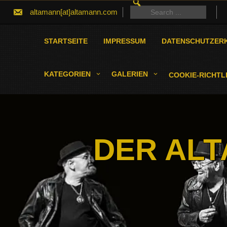
SEARCH
Skip
FOR:
Search
altamann[at]altamann.com
to
for:
content
STARTSEITE
IMPRESSUM
DATENSCHUTZER
KATEGORIEN
GALERIEN
COOKIE-RICHTLI
DER ALT