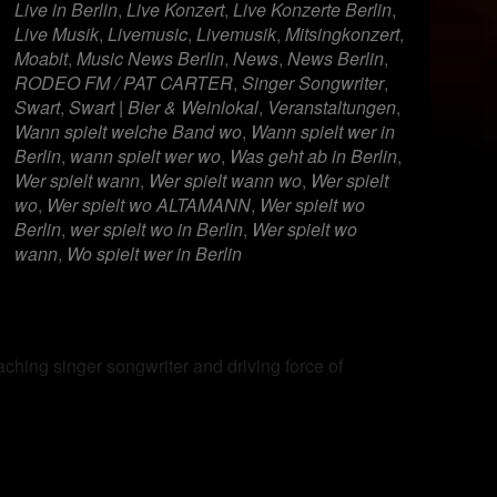
Live in Berlin
,
Live Konzert
,
Live Konzerte Berlin
,
Live Musik
,
Livemusic
,
Livemusik
,
Mitsingkonzert
,
Moabit
,
Music News Berlin
,
News
,
News Berlin
,
RODEO FM / PAT CARTER
,
Singer Songwriter
,
Swart
,
Swart | Bier & Weinlokal
,
Veranstaltungen
,
Wann spielt welche Band wo
,
Wann spielt wer in
Berlin
,
wann spielt wer wo
,
Was geht ab in Berlin
,
Wer spielt wann
,
Wer spielt wann wo
,
Wer spielt
wo
,
Wer spielt wo ALTAMANN
,
Wer spielt wo
Berlin
,
wer spielt wo in Berlin
,
Wer spielt wo
wann
,
Wo spielt wer in Berlin
aching singer songwriter and driving force of