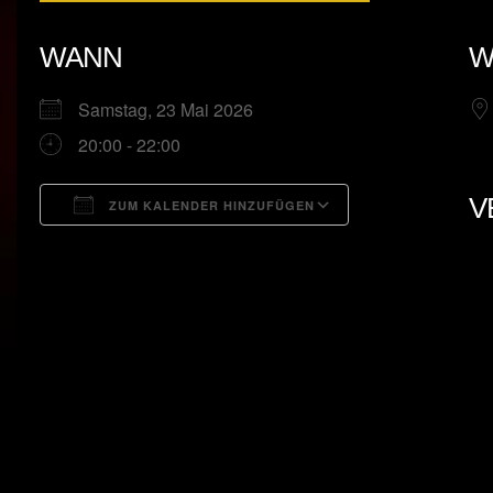
WANN
W
Samstag, 23 Mai 2026
20:00 - 22:00
V
ZUM KALENDER HINZUFÜGEN
ICS herunterladen
Google Kalend