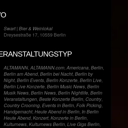
O
Swart | Bier & Weinlokal
Dreysestraße 17, 10559 Berlin
ERANSTALTUNGSTYP
er
iCalendar
Offi
ALTAMANN
,
ALTAMANN.com
,
Americana
,
Berlin
,
Berlin am Abend
,
Berlin bei Nacht
,
Berlin by
Night
,
Berlin Events
,
Berlin Konzerte
,
Berlin Live
,
Berlin Live Konzerte
,
Berlin Music News
,
Berlin
Musik News
,
Berlin News
,
Berlin Nightlife
,
Berlin
Veranstaltungen
,
Beste Konzerte Berlin
,
Country
,
Country Crooning
,
Events in Berlin
,
Folk Picking
,
Handgemacht
,
Heute Abend in Berlin
,
In Berlin
Heute Abend
,
Konzert
,
Konzerte in Berlin
,
Kulturnews
,
Kulturnews Berlin
,
Live Gigs Berlin
,