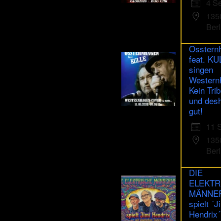
4 S
human.
135
Berl
Osstern
feat. K
singen
Western
Kein Trib
und des
gut!
11 
135
Berl
DIE
ELEKTR
MÄNNE
spielt ´J
Hendrix´