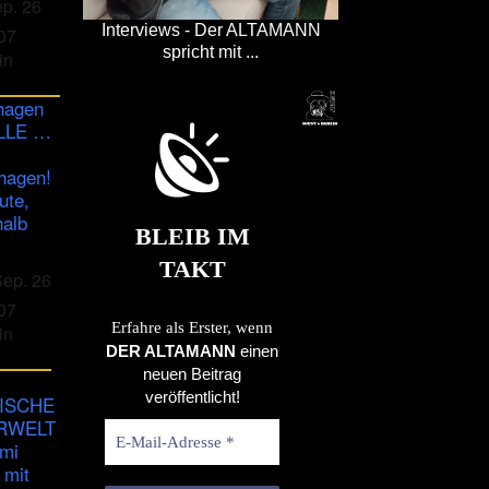
ep. 26
Interviews - Der ALTAMANN
07
spricht mit ...
in
hagen
ULLE …
hagen!
ute,
halb
BLEIB IM
TAKT
Sep. 26
07
Erfahre als Erster, wenn
in
DER ALTAMANN
einen
neuen Beitrag
veröffentlicht!
ISCHE
RWELT
imi
 mit