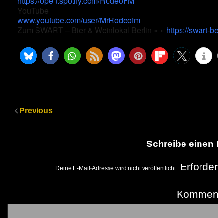
https://open.spotify.com/RodeoFM
YouTube
www.youtube.com/user/MrRodeofm
Zum SWART – Bier & Weinlokal Berlin » »
https://swart-b
Previous
Schreibe einen
Erforder
Deine E-Mail-Adresse wird nicht veröffentlicht.
Kommen