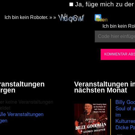
Ja, füge mich zu der 
Ich bin kein Roboter. » »
Please
Ich bin kein Ro
enter
the
characters
shown
in
the
ranstaltungen
Veranstaltungen i
CAPTCHA
rgen
nächsten Monat
to
Billy Go
er keine Veranstaltungen
ensure
eldet
Soul of 
lle Veranstaltungen
im
that
gen
Kulturre
you
Dicke Pa
are