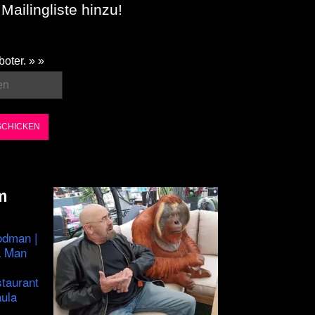
Mailingliste hinzu!
boter. » »
m
odman |
a Man
staurant
ula