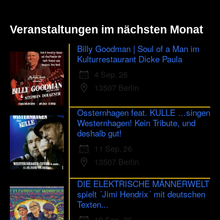
Veranstaltungen im nächsten Monat
Billy Goodman | Soul of a Man im
Kulturrestaurant Dicke Paula
4 Sep. 26
13507 Berlin
Ossternhagen feat. KULLE …singen
Westernhagen! Kein Tribute, und
deshalb gut!
11 Sep. 26
13507 Berlin
DIE ELEKTRISCHE MÄNNERWELT
spielt ´Jimi Hendrix´ mit deutschen
Texten...
19 Sep. 26