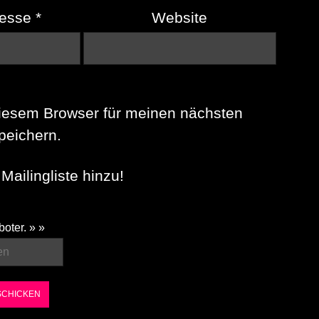
resse
*
Website
iesem Browser für meinen nächsten
eichern.
Mailingliste hinzu!
boter. » »