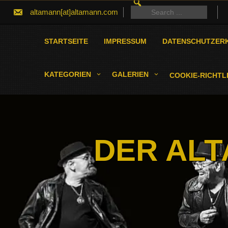
SEARCH
Skip
FOR:
Search
altamann[at]altamann.com
to
for:
content
STARTSEITE
IMPRESSUM
DATENSCHUTZER
KATEGORIEN
GALERIEN
COOKIE-RICHTLI
DER ALT