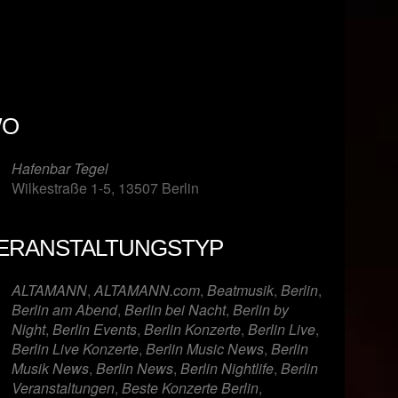
O
Hafenbar Tegel
Wilkestraße 1-5, 13507 Berlin
ERANSTALTUNGSTYP
er
iCalendar
Offi
ALTAMANN
,
ALTAMANN.com
,
Beatmusik
,
Berlin
,
Berlin am Abend
,
Berlin bei Nacht
,
Berlin by
Night
,
Berlin Events
,
Berlin Konzerte
,
Berlin Live
,
Berlin Live Konzerte
,
Berlin Music News
,
Berlin
Musik News
,
Berlin News
,
Berlin Nightlife
,
Berlin
Veranstaltungen
,
Beste Konzerte Berlin
,