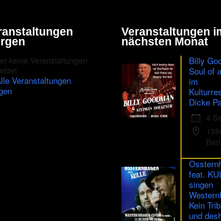
in
the
ranstaltungen
Veranstaltungen i
CAPTCHA
rgen
nächsten Monat
to
Billy Go
er keine Veranstaltungen
ensure
eldet
Soul of 
lle Veranstaltungen
im
that
gen
Kulturre
you
Dicke Pa
are
4 S
human.
135
Berl
Osstern
feat. K
singen
Western
Kein Trib
und des