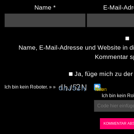
Name
*
E-Mail-Ad
Name, E-Mail-Adresse und Website in d
Kommentar sp
Ja, füge mich zu der 
Ich bin kein Roboter. » »
Please
Ich bin kein Ro
enter
the
characters
shown