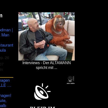
m
odman |
a Man
staurant
ula
ep. 26
Interviews - Der ALTAMANN
07
spricht mit ...
in
hagen
ULLE …
hagen!
ute,
halb