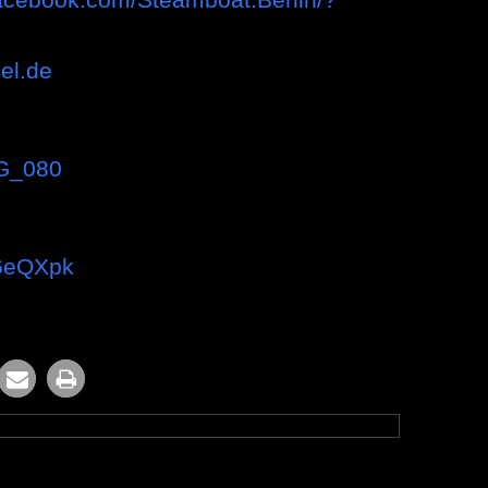
gel.de
nG_080
G6eQXpk