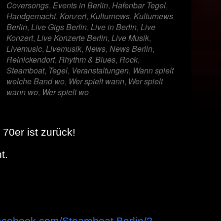
Coversongs
,
Events in Berlin
,
Hafenbar Tegel
,
Handgemacht
,
Konzert
,
Kulturnews
,
Kulturnews
Berlin
,
Live Gigs Berlin
,
Live in Berlin
,
Live
Konzert
,
Live Konzerte Berlin
,
Live Musik
,
Livemusic
,
Livemusik
,
News
,
News Berlin
,
Reinickendorf
,
Rhythm & Blues
,
Rock
,
Steamboat
,
Tegel
,
Veranstaltungen
,
Wann spielt
welche Band wo
,
Wer spielt wann
,
Wer spielt
wann wo
,
Wer spielt wo
70er ist zurück!
t.
facebook.com/Steamboat.Berlin/?