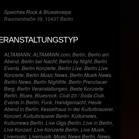
Speiches Rock & Blueskneipe
Raumerstraße 39, 10437 Berlin
ERANSTALTUNGSTYP
er
iCalendar
Offi
ALTAMANN
,
ALTAMANN.com
,
Berlin
,
Berlin am
Abend
,
Berlin bei Nacht
,
Berlin by Night
,
Berlin
Events
,
Berlin Konzerte
,
Berlin Live
,
Berlin Live
Konzerte
,
Berlin Music News
,
Berlin Musik News
,
Berlin News
,
Berlin Nightlife
,
Berlin Prenzlauer
Berg
,
Berlin Veranstaltungen
,
Beste Konzerte
Berlin
,
Blues
,
Bluesrock
,
Club 23 / Soda Club
,
Events in Berlin
,
Funk
,
Handgemacht
,
Heute
Abend in Berlin
,
Kesselhaus in der Kulturbrauerei
,
Konzert
,
Kulturbrauerei Berlin
,
Kulturnews
,
Kulturnews Berlin
,
Live Gigs Berlin
,
Live in Berlin
,
Live Konzert
,
Live Konzerte Berlin
,
Live Musik
,
Livemusic
,
Livemusik
,
Music News Berlin
,
News
,