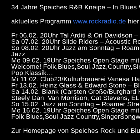
34 Jahre Speiches R&B Kneipe – ln Blues We
aktuelles Programm
www.rockradio.de
hier
Fr 06.02. 20Uhr Tal Arditi & Ori Davidson –
Sa 07.02. 20Uhr Slide Riders – Acoustic R
So 08.02. 20Uhr Jazz am Sonntag – Roamer
Jazz
Mo 09.02. 19Uhr Speiches Open Stage mit
Welcome! Folk,Blues,Soul,Jazz,Country,Sin
Pop,Klassik…
Mi 11.02. Club23/Kulturbrauerei Vanesa H
Fr 13.02. Heinz Glass & Edward Stone – Bl
Sa 14.02. Blank (Carsten Große/Burghard K
Steely Dan, Van Morrison, Cat Stevens, E
So 15.02. Jazz am Sonntag – Roamer Stree
Mo 16.02. 19Uhr Speiches Open Stage mit
Folk,Blues,Soul,Jazz,Country,SingerSongwr
Zur Homepage von Speiches Rock und Bl