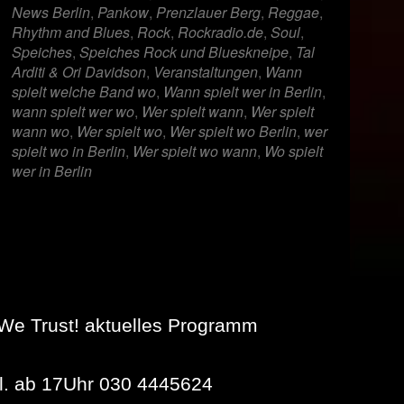
News Berlin
,
Pankow
,
Prenzlauer Berg
,
Reggae
,
Rhythm and Blues
,
Rock
,
Rockradio.de
,
Soul
,
Speiches
,
Speiches Rock und Blueskneipe
,
Tal
Arditi & Ori Davidson
,
Veranstaltungen
,
Wann
spielt welche Band wo
,
Wann spielt wer in Berlin
,
wann spielt wer wo
,
Wer spielt wann
,
Wer spielt
wann wo
,
Wer spielt wo
,
Wer spielt wo Berlin
,
wer
spielt wo in Berlin
,
Wer spielt wo wann
,
Wo spielt
wer in Berlin
We Trust! aktuelles Programm
gl. ab 17Uhr 030 4445624