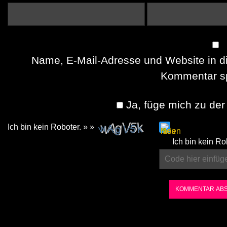
Name, E-Mail-Adresse und Website in d
Kommentar sp
Ja, füge mich zu der 
Ich bin kein Roboter. » »
Please
Ich bin kein Ro
enter
the
characters
shown
in