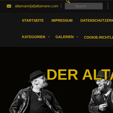
SEARCH
Skip
FOR:
Search
altamann[at]altamann.com
to
for:
content
STARTSEITE
IMPRESSUM
DATENSCHUTZER
KATEGORIEN
GALERIEN
COOKIE-RICHTLI
DER ALT