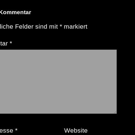
 Kommentar
liche Felder sind mit
*
markiert
tar
*
resse
*
Website