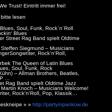
 Trust! Eintritt immer frei!
 bitte lesen
 Blues, Soul, Funk, Rock´n´Roll
ockin‘ Blues
 Street Rag Band spielt Oldtime
 Steffen Siegmund – Musicians
gerSongwriter, Rock’n’Roll,
arbek The Queen of Latin Blues
ues, Soul, Funk, Rock
ühn) – Allman Brothers, Beatles,
LP …
t Rag Band spielt Oldtime Jazz
 Martin Knoch – Musicians Welcome!
iter, Rock’n’Roll, Pop, Klassik…
ueskneipe » »
http://partyinpankow.de