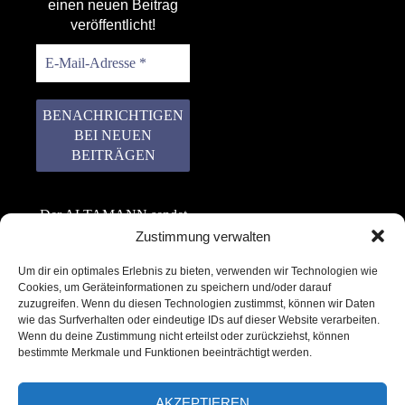
einen neuen Beitrag
veröffentlicht!
Der ALTAMANN sendet
keinen Spam! Er gibt
Zustimmung verwalten
keine Daten an dritte
Um dir ein optimales Erlebnis zu bieten, verwenden wir Technologien wie
weiter. Erfahre mehr in
Cookies, um Geräteinformationen zu speichern und/oder darauf
unserer
zuzugreifen. Wenn du diesen Technologien zustimmst, können wir Daten
Datenschutzerklärung
.
wie das Surfverhalten oder eindeutige IDs auf dieser Website verarbeiten.
Wenn du deine Zustimmung nicht erteilst oder zurückziehst, können
bestimmte Merkmale und Funktionen beeinträchtigt werden.
AKZEPTIEREN