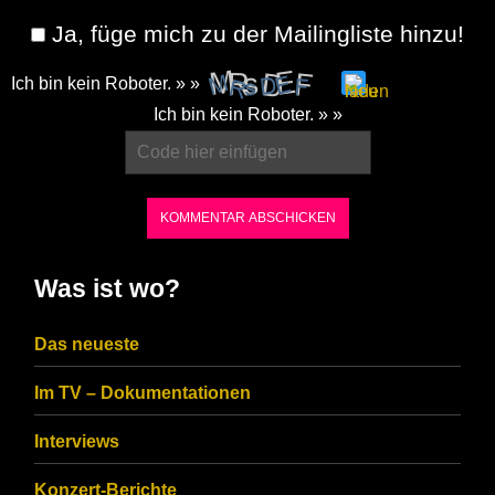
Ja, füge mich zu der Mailingliste hinzu!
Ich bin kein Roboter. » »
Please
Ich bin kein Roboter. » »
enter
the
characters
shown
in
Was ist wo?
the
CAPTCHA
Das neueste
to
Im TV – Dokumentationen
ensure
that
Interviews
you
Konzert-Berichte