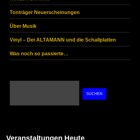
are
Tonträger Neuerscheinungen
human.
Über Musik
Vinyl – Der ALTAMANN und die Schallplatten
Was noch so passierte…
SUCHEN
Veranstaltungen Heute