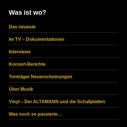
in
Was ist wo?
the
CAPTCHA
Das neueste
to
Im TV – Dokumentationen
ensure
that
Interviews
you
Konzert-Berichte
are
Tonträger Neuerscheinungen
human.
Über Musik
Vinyl – Der ALTAMANN und die Schallplatten
Was noch so passierte…