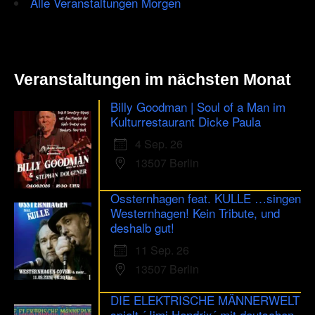
Alle Veranstaltungen Morgen
Veranstaltungen im nächsten Monat
Billy Goodman | Soul of a Man im
Kulturrestaurant Dicke Paula
4 Sep. 26
13507 Berlin
Ossternhagen feat. KULLE …singen
Westernhagen! Kein Tribute, und
deshalb gut!
11 Sep. 26
13507 Berlin
DIE ELEKTRISCHE MÄNNERWELT
spielt ´Jimi Hendrix´ mit deutschen