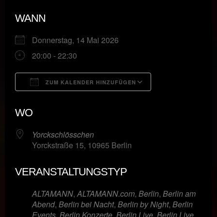
WANN
Donnerstag, 14 Mai 2026
20:00 - 22:30
ZUM KALENDER HINZUFÜGEN
ICS herunterladen
Google Kalende
WO
Yorckschlösschen
Yorckstraße 15, 10965 Berlin
VERANSTALTUNGSTYP
ALTAMANN
,
ALTAMANN.com
,
Berlin
,
Berlin am
Abend
,
Berlin bei Nacht
,
Berlin by Night
,
Berlin
Events
,
Berlin Konzerte
,
Berlin Live
,
Berlin Live