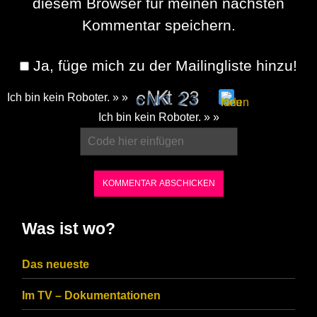
diesem Browser für meinen nächsten
Kommentar speichern.
Ja, füge mich zu der Mailingliste hinzu!
Ich bin kein Roboter. » »
Please
Ich bin kein Roboter. » »
enter
the
characters
shown
in
Was ist wo?
the
CAPTCHA
Das neueste
to
Im TV – Dokumentationen
ensure