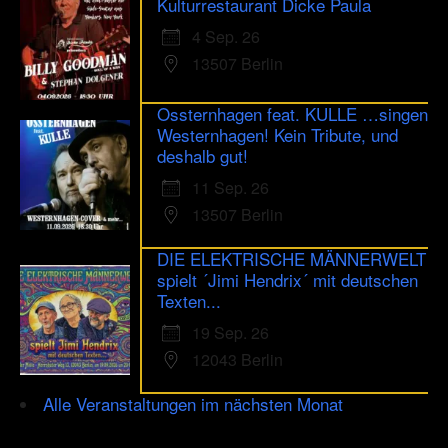
Kulturrestaurant Dicke Paula
4 Sep. 26
13507 Berlin
Ossternhagen feat. KULLE …singen
Westernhagen! Kein Tribute, und
deshalb gut!
11 Sep. 26
13507 Berlin
DIE ELEKTRISCHE MÄNNERWELT
spielt ´Jimi Hendrix´ mit deutschen
Texten...
19 Sep. 26
12043 Berlin
Alle Veranstaltungen im nächsten Monat