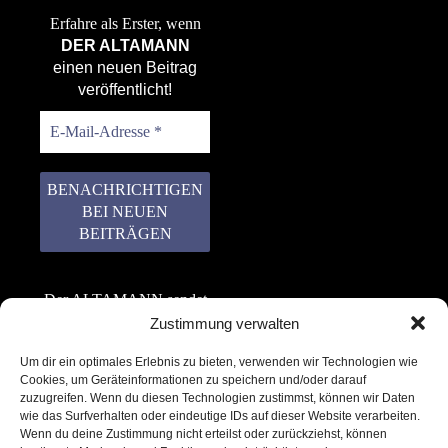
Erfahre als Erster, wenn
DER ALTAMANN
einen neuen Beitrag
veröffentlicht!
Der ALTAMANN sendet
keinen Spam! Er gibt
Zustimmung verwalten
keine Daten an dritte
Um dir ein optimales Erlebnis zu bieten, verwenden wir Technologien wie
weiter. Erfahre mehr in
Cookies, um Geräteinformationen zu speichern und/oder darauf
unserer
zuzugreifen. Wenn du diesen Technologien zustimmst, können wir Daten
Datenschutzerklärung
.
wie das Surfverhalten oder eindeutige IDs auf dieser Website verarbeiten.
Wenn du deine Zustimmung nicht erteilst oder zurückziehst, können