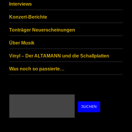
that
Interviews
you
Konzert-Berichte
are
Tonträger Neuerscheinungen
human.
Über Musik
Vinyl – Der ALTAMANN und die Schallplatten
Was noch so passierte…
SUCHEN