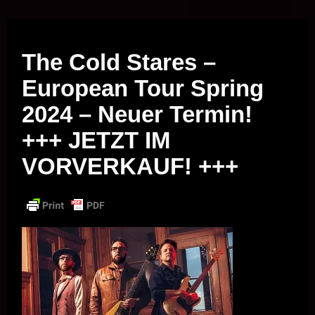
Musik vor Ort – "Support Your Local Hero!"
The Cold Stares –
European Tour Spring
2024 – Neuer Termin!
+++ JETZT IM
VORVERKAUF! +++