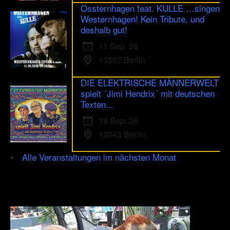
Ossternhagen feat. KULLE …singen
Westernhagen! Kein Tribute, und
deshalb gut!
11 Sep. 26
13507 Berlin
DIE ELEKTRISCHE MÄNNERWELT
spielt ´Jimi Hendrix´ mit deutschen
Texten...
19 Sep. 26
12043 Berlin
Alle Veranstaltungen im nächsten Monat