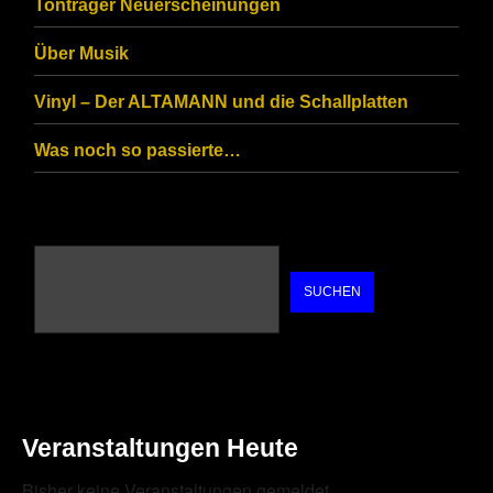
Tonträger Neuerscheinungen
human.
Über Musik
Vinyl – Der ALTAMANN und die Schallplatten
Was noch so passierte…
SUCHEN
Veranstaltungen Heute
Bisher keine Veranstaltungen gemeldet