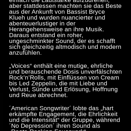
aber stattdessen machten sie das Beste
aus der Ankunft von Bassist Bryce
Klueh und wurden nuancierter und
abenteuerlustiger in der
Herangehensweise an ihre Musik.
Daraus entstand ein roher,
ungeschminkter Sound, der es schafft
sich gleichzeitig altmodisch und modern
anzufühlen.
„Voices“ enthält eine mutige, ehrliche
und berauschende Dosis unverfälschten
Rock’n’Rolls, mit Einflüssen von Cream
bis Led Zeppelin, die mit Liebe und
Verlust, Sünde und Erlösung, Hoffnung
und Reue abrechnet.
´American Songwriter´ lobte das „hart
erkämpfte Engagement, die Ehrlichkeit
und die Intensität“ der Gruppe, während
´No Depression´ ihren Sound als