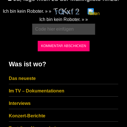
Ich bin kein Roboter. » »
Please
Ich bin kein Roboter. » »
enter
the
characters
shown
in
Was ist wo?
the
CAPTCHA
Das neueste
to
Im TV – Dokumentationen
ensure
that
Interviews
you
Konzert-Berichte
are