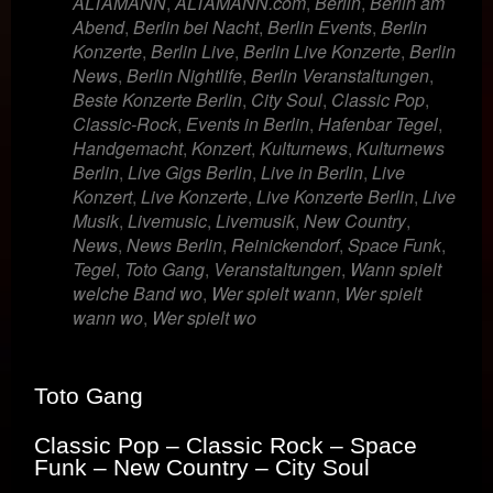
ALTAMANN
,
ALTAMANN.com
,
Berlin
,
Berlin am
Abend
,
Berlin bei Nacht
,
Berlin Events
,
Berlin
Konzerte
,
Berlin Live
,
Berlin Live Konzerte
,
Berlin
News
,
Berlin Nightlife
,
Berlin Veranstaltungen
,
Beste Konzerte Berlin
,
City Soul
,
Classic Pop
,
Classic-Rock
,
Events in Berlin
,
Hafenbar Tegel
,
Handgemacht
,
Konzert
,
Kulturnews
,
Kulturnews
Berlin
,
Live Gigs Berlin
,
Live in Berlin
,
Live
Konzert
,
Live Konzerte
,
Live Konzerte Berlin
,
Live
Musik
,
Livemusic
,
Livemusik
,
New Country
,
News
,
News Berlin
,
Reinickendorf
,
Space Funk
,
Tegel
,
Toto Gang
,
Veranstaltungen
,
Wann spielt
welche Band wo
,
Wer spielt wann
,
Wer spielt
wann wo
,
Wer spielt wo
Toto Gang
Classic Pop – Classic Rock – Space
Funk – New Country – City Soul