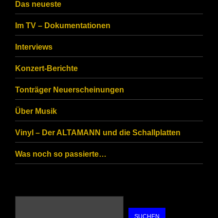
CAPTCHA
Das neueste
to
Im TV – Dokumentationen
ensure
that
Interviews
you
Konzert-Berichte
are
Tonträger Neuerscheinungen
human.
Über Musik
Vinyl – Der ALTAMANN und die Schallplatten
Was noch so passierte…
SUCHEN