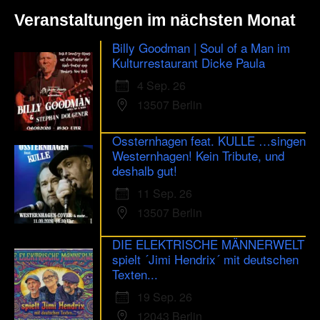
Veranstaltungen im nächsten Monat
Billy Goodman | Soul of a Man im
Kulturrestaurant Dicke Paula
4 Sep. 26
13507 Berlin
Ossternhagen feat. KULLE …singen
Westernhagen! Kein Tribute, und
deshalb gut!
11 Sep. 26
13507 Berlin
DIE ELEKTRISCHE MÄNNERWELT
spielt ´Jimi Hendrix´ mit deutschen
Texten...
19 Sep. 26
12043 Berlin