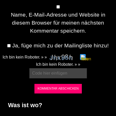
Name, E-Mail-Adresse und Website in
diesem Browser für meinen nächsten
Kommentar speichern.
Ja, füge mich zu der Mailingliste hinzu!
Ich bin kein Roboter. » »
Please
Ich bin kein Roboter. » »
enter
the
characters
shown
in
Was ist wo?
the