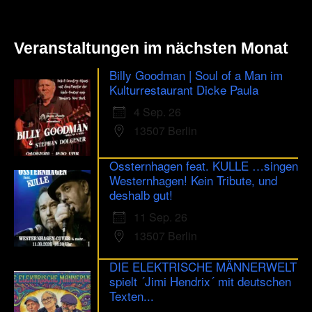
Veranstaltungen im nächsten Monat
Billy Goodman | Soul of a Man im
Kulturrestaurant Dicke Paula
4 Sep. 26
13507 Berlin
Ossternhagen feat. KULLE …singen
Westernhagen! Kein Tribute, und
deshalb gut!
11 Sep. 26
13507 Berlin
DIE ELEKTRISCHE MÄNNERWELT
spielt ´Jimi Hendrix´ mit deutschen
Texten...