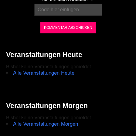
enter
the
characters
shown
in
the
Veranstaltungen Heute
CAPTCHA
Bisher keine Veranstaltungen gemeldet
to
Alle Veranstaltungen Heute
ensure
that
you
Veranstaltungen Morgen
are
Bisher keine Veranstaltungen gemeldet
human.
Alle Veranstaltungen Morgen