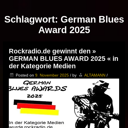
Musik vor Ort – "Support Your Local Hero!"
Schlagwort:
German Blues
Award 2025
Rockradio.de gewinnt den »
GERMAN BLUES AWARD 2025 « in
der Kategorie Medien
Posted on
9. November 2025
/
by
ALTAMANN
/