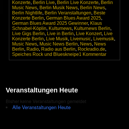
Konzerte
,
Berlin Live
,
Berlin Live Konzerte
,
Berlin
Music News
,
Berlin Musik News
,
Berlin News
,
Berlin Nightlife
,
Berlin Veranstaltungen
,
Beste
Konzerte Berlin
,
German Blues Award 2025
,
German Blues Award 2025 Gewinner
,
Klaus
Schnabel-Köplin
,
Kulturnews
,
Kulturnews Berlin
,
Live Gigs Berlin
,
Live in Berlin
,
Live Konzert
,
Live
Konzerte Berlin
,
Live Musik
,
Livemusic
,
Livemusik
,
Music News
,
Music News Berlin
,
News
,
News
Berlin
,
Radio
,
Radio aus Berlin
,
Rockradio.de
,
zu
Speiches Rock und Blueskneipe
1 Kommentar
Rockradio.
gewinnt
den
»
GERMAN
BLUES
Veranstaltungen Heute
AWARD
2025
Bisher keine Veranstaltungen gemeldet
«
in
Alle Veranstaltungen Heute
der
Kategorie
Medien