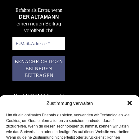
Erfahre als Erster, wenn
DER ALTAMANN
einen neuen Beitrag
veröffentlicht!
Der ALTAMANN sendet
keinen Spam! Er gibt
Zustimmung verwalten
keine Daten an dritte
Um dir ein optimales Erlebnis zu bieten, verwenden wir Technologien wie
weiter. Erfahre mehr in
Cookies, um Geräteinformationen zu speichern und/oder darauf
unserer
zuzugreifen. Wenn du diesen Technologien zustimmst, können wir Daten
Datenschutzerklärung
.
wie das Surfverhalten oder eindeutige IDs auf dieser Website verarbeiten.
Wenn du deine Zustimmung nicht erteilst oder zurückziehst, können