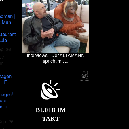
odman |
a Man
staurant
ula
ep. 26
Interviews - Der ALTAMANN
07
spricht mit ...
in
hagen
ULLE …
hagen!
ute,
halb
BLEIB IM
TAKT
Sep. 26