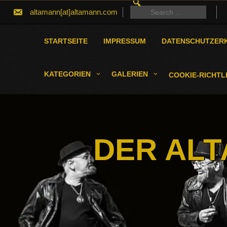
SEARCH
Skip
FOR:
Search
altamann[at]altamann.com
to
for:
content
STARTSEITE
IMPRESSUM
DATENSCHUTZER
KATEGORIEN
GALERIEN
COOKIE-RICHTLI
DER ALT