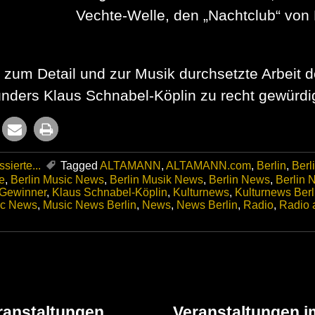
Vechte-Welle, den „Nachtclub“ von
e zum Detail und zur Musik durchsetzte Arbeit 
ders Klaus Schnabel-Köplin zu recht gewürdig
sierte...
Tagged
ALTAMANN
,
ALTAMANN.com
,
Berlin
,
Berl
e
,
Berlin Music News
,
Berlin Musik News
,
Berlin News
,
Berlin N
 Gewinner
,
Klaus Schnabel-Köplin
,
Kulturnews
,
Kulturnews Berl
ic News
,
Music News Berlin
,
News
,
News Berlin
,
Radio
,
Radio 
ranstaltungen
Veranstaltungen i