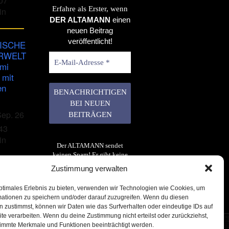
07
Erfahre als Erster, wenn
in
DER ALTAMANN
einen
neuen Beitrag
veröffentlicht!
ISCHE
RWELT
imi
 mit
en
Sep. 26
43
in
Der ALTAMANN sendet
keinen Spam! Er gibt keine
Daten an dritte weiter. Erfahre
Zustimmung verwalten
mehr in unserer
Datenschutzerklärung
.
ptimales Erlebnis zu bieten, verwenden wir Technologien wie Cookies, um
mationen zu speichern und/oder darauf zuzugreifen. Wenn du diesen
 zustimmst, können wir Daten wie das Surfverhalten oder eindeutige IDs auf
te verarbeiten. Wenn du deine Zustimmung nicht erteilst oder zurückziehst,
immte Merkmale und Funktionen beeinträchtigt werden.