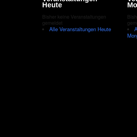
2025
Heute
Mo
«
in
Bisher keine Veranstaltungen
Bish
der
gemeldet
gem
Kategorie
Alle Veranstaltungen Heute
A
Medien
Mor