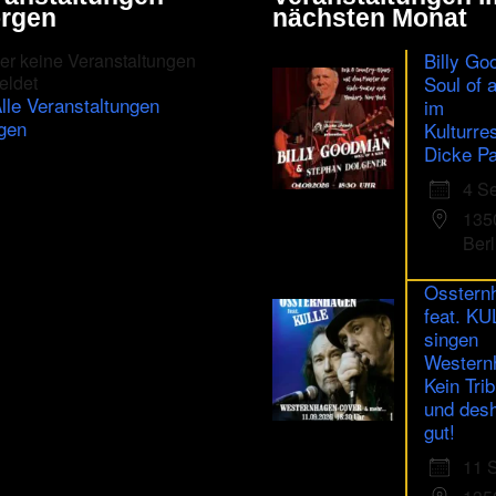
rgen
nächsten Monat
Billy Go
er keine Veranstaltungen
eldet
Soul of 
lle Veranstaltungen
im
gen
Kulturre
Dicke Pa
4 S
135
Berl
Osstern
feat. K
singen
Western
Kein Trib
und des
gut!
11 