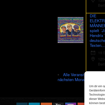
135
Berl
DIE
ELEKTR
MÄNNE
spielt ´J
Hendrix´
deutsch
Texten...
19 
120
Berl
Alle Veranstaltungen im
nächsten Monat
Um dir ein o
Geräteinfor
Technologien
dieser Websi
können best