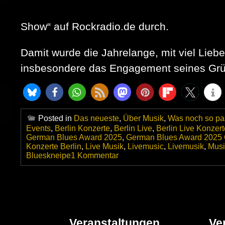
Show“ auf Rockradio.de durch.
Damit wurde die Jahrelange, mit viel Lieb
insbesondere das Engagement seines Grün
Posted in
Das neueste
,
Über Musik
,
Was noch so pas
Events
,
Berlin Konzerte
,
Berlin Live
,
Berlin Live Konzert
German Blues Award 2025
,
German Blues Award 2025
Konzerte Berlin
,
Live Musik
,
Livemusic
,
Livemusik
,
Mus
zu
Blueskneipe
1 Kommentar
Rockradio.de
gewinnt
den
»
GERMAN
BLUES
AWARD
Veranstaltungen
Ve