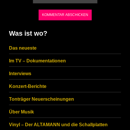
the
characters
shown
in
Was ist wo?
the
CAPTCHA
Das neueste
to
Im TV – Dokumentationen
ensure
that
Interviews
you
Konzert-Berichte
are
Tonträger Neuerscheinungen
human.
Über Musik
Vinyl – Der ALTAMANN und die Schallplatten