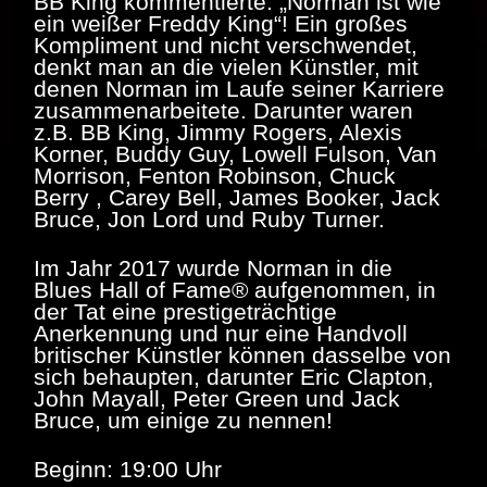
BB King kommentierte: „Norman ist wie
ein weißer Freddy King“! Ein großes
Kompliment und nicht verschwendet,
denkt man an die vielen Künstler, mit
denen Norman im Laufe seiner Karriere
zusammenarbeitete. Darunter waren
z.B. BB King, Jimmy Rogers, Alexis
Korner, Buddy Guy, Lowell Fulson, Van
Morrison, Fenton Robinson, Chuck
Berry , Carey Bell, James Booker, Jack
Bruce, Jon Lord und Ruby Turner.
Im Jahr 2017 wurde Norman in die
Blues Hall of Fame® aufgenommen, in
der Tat eine prestigeträchtige
Anerkennung und nur eine Handvoll
britischer Künstler können dasselbe von
sich behaupten, darunter Eric Clapton,
John Mayall, Peter Green
und Jack
Bruce, um einige zu nennen!
Beginn: 19:00 Uhr