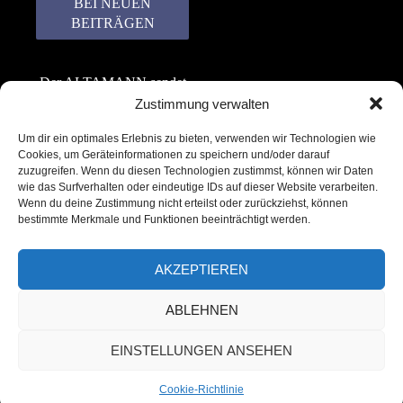
Der ALTAMANN sendet
keinen Spam! Er gibt
Zustimmung verwalten
keine Daten an dritte
Um dir ein optimales Erlebnis zu bieten, verwenden wir Technologien wie
weiter. Erfahre mehr in
Cookies, um Geräteinformationen zu speichern und/oder darauf
unserer
zuzugreifen. Wenn du diesen Technologien zustimmst, können wir Daten
Datenschutzerklärung
.
wie das Surfverhalten oder eindeutige IDs auf dieser Website verarbeiten.
Wenn du deine Zustimmung nicht erteilst oder zurückziehst, können
bestimmte Merkmale und Funktionen beeinträchtigt werden.
AKZEPTIEREN
ABLEHNEN
Copyright © 2022 – 2025 | ALTAMANN.com
EINSTELLUNGEN ANSEHEN
– All Rights Reserved
Cookie-Richtlinie