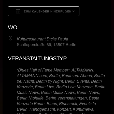
ZUM KALENDER HINZUFÜGEN
ICS herunterladen
Google Kalende
WO
Kulturrestaurant Dicke Paula
Schlieperstraße 69, 13507 Berlin
VERANSTALTUNGSTYP
“Blues Hall of Fame Member”
,
ALTAMANN
,
ALTAMANN.com
,
Berlin
,
Berlin am Abend
,
Berlin
bei Nacht
,
Berlin by Night
,
Berlin Events
,
Berlin
Konzerte
,
Berlin Live
,
Berlin Live Konzerte
,
Berlin
Music News
,
Berlin Musik News
,
Berlin News
,
Berlin Nightlife
,
Berlin Veranstaltungen
,
Beste
Konzerte Berlin
,
Blues
,
Bluesrock
,
Events in
Berlin
,
Handgemacht
,
Konzert
,
Kulturnews
,