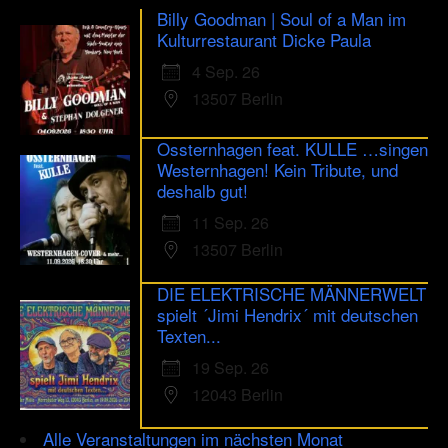
Billy Goodman | Soul of a Man im
Kulturrestaurant Dicke Paula
4 Sep. 26
13507 Berlin
Ossternhagen feat. KULLE …singen
Westernhagen! Kein Tribute, und
deshalb gut!
11 Sep. 26
13507 Berlin
DIE ELEKTRISCHE MÄNNERWELT
spielt ´Jimi Hendrix´ mit deutschen
Texten...
19 Sep. 26
12043 Berlin
Alle Veranstaltungen im nächsten Monat