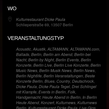
ICS herunterladen
Google Kalende
WO
Kulturrestaurant Dicke Paula
Schlieperstraße 69, 13507 Berlin
VERANSTALTUNGSTYP
Acoustic
,
Akustik
,
ALTAMANN
,
ALTAMANN.com
,
Ballads
,
Berlin
,
Berlin am Abend
,
Berlin bei
Nacht
,
Berlin by Night
,
Berlin Events
,
Berlin
Konzerte
,
Berlin Live
,
Berlin Live Konzerte
,
Berlin
Music News
,
Berlin Musik News
,
Berlin News
,
Berlin Nightlife
,
Berlin Veranstaltungen
,
Beste
Konzerte Berlin
,
Blues
,
Country
,
Deutschrock
,
Dicke Paula
,
Dicke Paula Tegel
,
Drei Schlingel
mit Klampfe
,
Events in Berlin
,
Folk
,
Handgemacht
,
Heute Abend in Berlin
,
In Berlin
Heute Abend
,
Konzert
,
Kulturnews
,
Kulturnews
Berlin
,
Kulturrestaurant Dicke Paula
,
Live Gigs