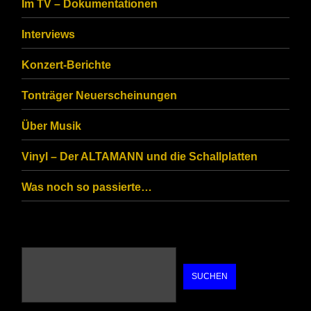
Im TV – Dokumentationen
ensure
that
Interviews
you
Konzert-Berichte
are
Tonträger Neuerscheinungen
human.
Über Musik
Vinyl – Der ALTAMANN und die Schallplatten
Was noch so passierte…
SUCHEN