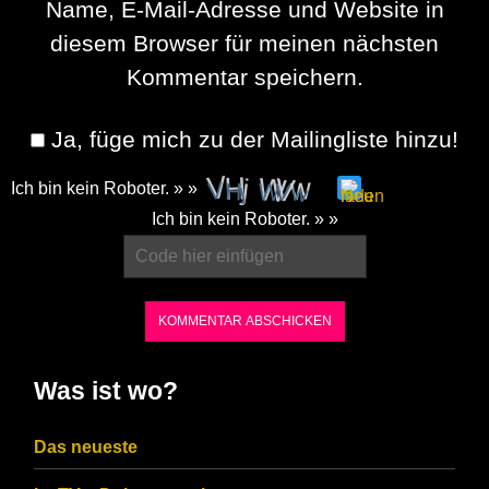
Name, E-Mail-Adresse und Website in
diesem Browser für meinen nächsten
Kommentar speichern.
Ja, füge mich zu der Mailingliste hinzu!
Ich bin kein Roboter. » »
Please
Ich bin kein Roboter. » »
enter
the
characters
shown
in
Was ist wo?
the
CAPTCHA
Das neueste
to