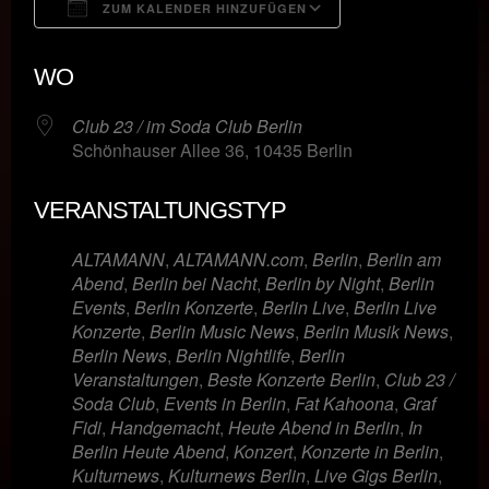
ZUM KALENDER HINZUFÜGEN
ICS herunterladen
Google Kalende
WO
Club 23 / im Soda Club Berlin
Schönhauser Allee 36, 10435 Berlin
VERANSTALTUNGSTYP
ALTAMANN
,
ALTAMANN.com
,
Berlin
,
Berlin am
Abend
,
Berlin bei Nacht
,
Berlin by Night
,
Berlin
Events
,
Berlin Konzerte
,
Berlin Live
,
Berlin Live
Konzerte
,
Berlin Music News
,
Berlin Musik News
,
Berlin News
,
Berlin Nightlife
,
Berlin
Veranstaltungen
,
Beste Konzerte Berlin
,
Club 23 /
Soda Club
,
Events in Berlin
,
Fat Kahoona
,
Graf
Fidi
,
Handgemacht
,
Heute Abend in Berlin
,
In
Berlin Heute Abend
,
Konzert
,
Konzerte in Berlin
,
Kulturnews
,
Kulturnews Berlin
,
Live Gigs Berlin
,