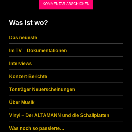
characters
shown
in
Was ist wo?
the
CAPTCHA
Das neueste
to
Im TV – Dokumentationen
ensure
that
Interviews
you
Konzert-Berichte
are
Tonträger Neuerscheinungen
human.
Über Musik
Vinyl – Der ALTAMANN und die Schallplatten
Was noch so passierte…