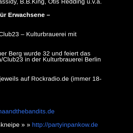
ssidy, B.B.King, Otis Redding u.v.a.
für Erwachsene –
lub23 – Kulturbrauerei mit
uer Berg wurde 32 und feiert das
Club23 in der Kulturbrauerei Berlin
r jeweils auf Rockradio.de (immer 18-
anaandthebandits.de
kneipe » »
http://partyinpankow.de