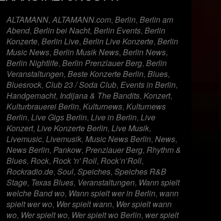
er
iCalendar
Offi
ALTAMANN
,
ALTAMANN.com
,
Berlin
,
Berlin am
Abend
,
Berlin bei Nacht
,
Berlin Events
,
Berlin
Konzerte
,
Berlin Live
,
Berlin Live Konzerte
,
Berlin
Music News
,
Berlin Musik News
,
Berlin News
,
Berlin Nightlife
,
Berlin Prenzlauer Berg
,
Berlin
Veranstaltungen
,
Beste Konzerte Berlin
,
Blues
,
Bluesrock
,
Club 23 / Soda Club
,
Events in Berlin
,
Handgemacht
,
Indijana & The Bandits
,
Konzert
,
Kulturbrauerei Berlin
,
Kulturnews
,
Kulturnews
Berlin
,
Live Gigs Berlin
,
Live in Berlin
,
Live
Konzert
,
Live Konzerte Berlin
,
Live Musik
,
Livemusic
,
Livemusik
,
Music News Berlin
,
News
,
News Berlin
,
Pankow
,
Prenzlauer Berg
,
Rhythm &
Blues
,
Rock
,
Rock 'n' Roll
,
Rock’n’Roll
,
Rockradio.de
,
Soul
,
Speiches
,
Speiches R&B
Stage
,
Texas Blues
,
Veranstaltungen
,
Wann spielt
welche Band wo
,
Wann spielt wer in Berlin
,
wann
spielt wer wo
,
Wer spielt wann
,
Wer spielt wann
wo
,
Wer spielt wo
,
Wer spielt wo Berlin
,
wer spielt