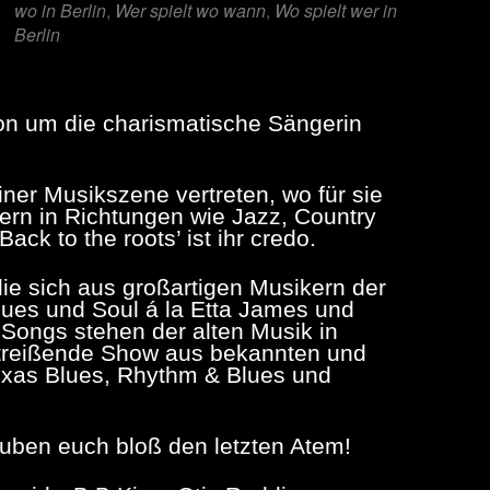
wo in Berlin
,
Wer spielt wo wann
,
Wo spielt wer in
Berlin
on um die charismatische Sängerin
liner Musikszene vertreten, wo für sie
ern in Richtungen wie Jazz, Country
ack to the roots’ ist ihr credo.
die sich aus großartigen Musikern der
Blues und Soul á la Etta James und
 Songs stehen der alten Musik in
mitreißende Show aus bekannten und
exas Blues, Rhythm & Blues und
auben euch bloß den letzten Atem!