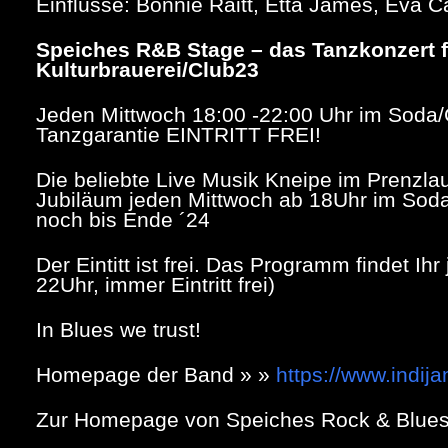
Einflüsse: Bonnie Raitt, Etta James, Eva Ca
Speiches R&B Stage – das Tanzkonzert 
Kulturbrauerei/Club23
Jeden Mittwoch 18:00 -22:00 Uhr im Soda/C
Tanzgarantie EINTRITT FREI!
Die beliebte Live Musik Kneipe im Prenzla
Jubiläum jeden Mittwoch ab 18Uhr im Soda/
noch bis Ende ´24
Der Eintitt ist frei. Das Programm findet Ih
22Uhr, immer Eintritt frei)
In Blues we trust!
Homepage der Band » »
https://www.indij
Zur Homepage von Speiches Rock & Blues