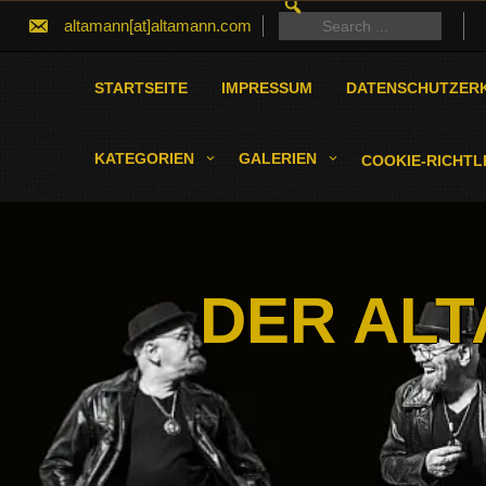
SEARCH
Skip
FOR:
Search
altamann[at]altamann.com
to
for:
content
STARTSEITE
IMPRESSUM
DATENSCHUTZER
KATEGORIEN
GALERIEN
COOKIE-RICHTLI
DER ALT