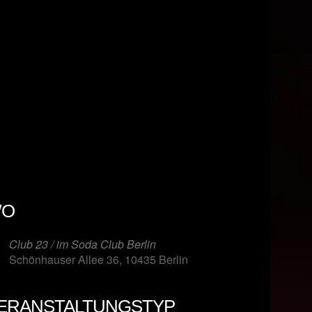
O
Club 23 / im Soda Club Berlin
Schönhauser Allee 36, 10435 Berlin
ERANSTALTUNGSTYP