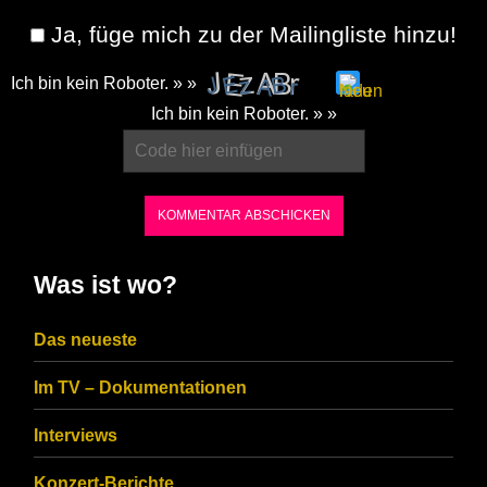
Ja, füge mich zu der Mailingliste hinzu!
Ich bin kein Roboter. » »
Please
Ich bin kein Roboter. » »
enter
the
characters
shown
in
Was ist wo?
the
CAPTCHA
Das neueste
to
Im TV – Dokumentationen
ensure
that
Interviews
you
Konzert-Berichte