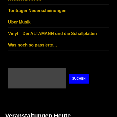
are
Tonträger Neuerscheinungen
human.
Über Musik
Vinyl – Der ALTAMANN und die Schallplatten
Was noch so passierte…
SUCHEN
Veranstaltungen Heute