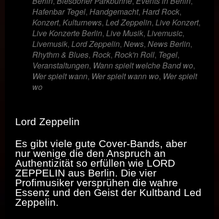
Berlin
,
Biesdorfer Parkbühne
,
Events in Berlin
,
Hafenbar Tegel
,
Handgemacht
,
Hard Rock
,
Konzert
,
Kulturnews
,
Led Zeppelin
,
Live Konzert
,
Live Konzerte Berlin
,
Live Musik
,
Livemusic
,
Livemusik
,
Lord Zeppelin
,
News
,
News Berlin
,
Rhythm & Blues
,
Rock
,
Rock'n Roll
,
Tegel
,
Veranstaltungen
,
Wann spielt welche Band wo
,
Wer spielt wann
,
Wer spielt wann wo
,
Wer spielt
wo
Lord Zeppelin
Es gibt viele gute Cover-Bands, aber
nur wenige die den Anspruch an
Authentizität so erfüllen wie LORD
ZEPPELIN aus Berlin. Die vier
Profimusiker versprühen die wahre
Essenz und den Geist der Kultband Led
Zeppelin.