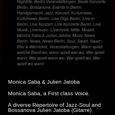
Nightlife
,
Berlin Veranstaltungen
,
Beste Konzerte
Berlin
,
Bossanova
,
Events in Berlin
,
Handgemacht
,
Jazz
,
Konzert
,
Kulturnews
,
Kulturnews Berlin
,
Live Gigs Berlin
,
Live in
Berlin
,
Live Konzert
,
Live Konzerte Berlin
,
Live
Musik
,
Livemusic
,
Livemusik
,
Mitte
,
Moabit
,
Monica Saba & Julien Jatoba
,
Music News
Berlin
,
News
,
News Berlin
,
Soul
,
Swart
,
Swart |
Bier & Weinlokal
,
Veranstaltungen
,
Wann spielt
welche Band wo
,
wann spielt wer wo
,
Wer spielt
wann
,
Wer spielt wann wo
,
Wer spielt wo
,
Wer
spielt wo wann
Monica Saba & Julien Jatoba
Monica Saba, a First class Voice.
A diverse Repertoire of Jazz-Soul and
Bossanova Julien Jatoba (Gitarre)