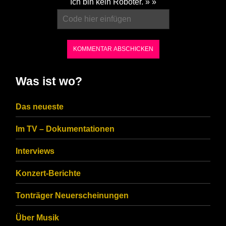
Ich bin kein Roboter. » »
enter
the
characters
shown
in
Was ist wo?
the
CAPTCHA
Das neueste
to
Im TV – Dokumentationen
ensure
that
Interviews
you
Konzert-Berichte
are
Tonträger Neuerscheinungen
human.
Über Musik