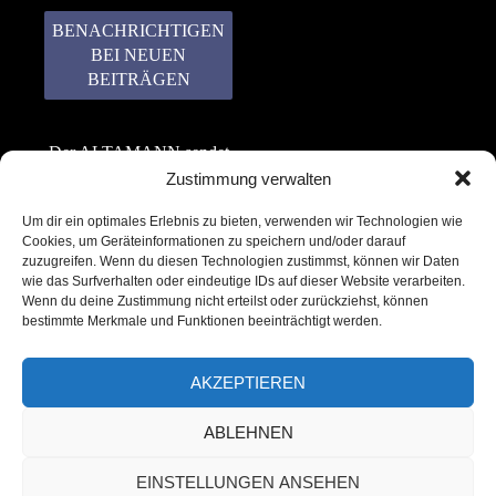
Der ALTAMANN sendet
keinen Spam! Er gibt
Zustimmung verwalten
keine Daten an dritte
Um dir ein optimales Erlebnis zu bieten, verwenden wir Technologien wie
weiter. Erfahre mehr in
Cookies, um Geräteinformationen zu speichern und/oder darauf
unserer
zuzugreifen. Wenn du diesen Technologien zustimmst, können wir Daten
Datenschutzerklärung
.
wie das Surfverhalten oder eindeutige IDs auf dieser Website verarbeiten.
Wenn du deine Zustimmung nicht erteilst oder zurückziehst, können
bestimmte Merkmale und Funktionen beeinträchtigt werden.
AKZEPTIEREN
ABLEHNEN
Copyright © 2022 – 2025 | ALTAMANN.com
EINSTELLUNGEN ANSEHEN