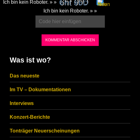
Ich bin kein Roboter. » »
Please
Ich bin kein Roboter. » »
enter
the
characters
shown
in
Was ist wo?
the
CAPTCHA
Das neueste
to
Im TV – Dokumentationen
ensure
that
Interviews
you
Konzert-Berichte
are
Tonträger Neuerscheinungen
human.