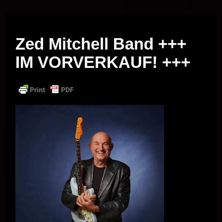
Musik vor Ort – "Support Your Local Hero!"
Zed Mitchell Band +++
IM VORVERKAUF! +++