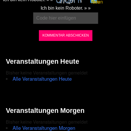
Please
Ich bin kein Roboter. » »
enter
the
characters
shown
in
the
Veranstaltungen Heute
CAPTCHA
Bisher keine Veranstaltungen gemeldet
to
Alle Veranstaltungen Heute
ensure
that
you
Veranstaltungen Morgen
are
Bisher keine Veranstaltungen gemeldet
human.
Alle Veranstaltungen Morgen